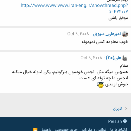
http://www.www.www.iran-eng.ir/showthread.php?
p=472007
موفق باشي.
امیرعلی_ سیویل
Oct 9, 2008
خوب معلومه کسی نمیدونه
علی(110)
Oct 9, 2008
سلام
همچین میگه مثل انجمن خودمون بترکونیم، یکی ندونه خیال میکنه
انجمن ما چه توفه ای هست
خوش اومدی
کاربران
Persian
ارتباط با ما
قوانین و مقرّرات
حریم خصوصی
راهنما
R