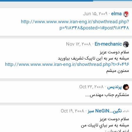
Jun 15, 2009
elma
http://www.www.www.iran-eng.ir/showthread.php?
p=918348&posted=1#post918348
Nov 12, 2008
En-mechanic
سلام دوست عزیز
میشه یه سر به این تاپیک تشریف بیاورید
http://www.www.www.iran-eng.ir/showthread.php?t=60496
ممنون میشم
پرندیس
Oct 22, 2008
متشکرم جناب مهندس....
نگين...NeGiN سبز
Oct 19, 2008
سلام دوست عزيز
ميشه يه سر بياي تاپيك من
اينم ادرسش :