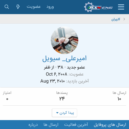
ورود
عضویت
کاربران
امیرعلی_ سیویل
عضو جدید
·
38
·
از
ظفر
عضویت
Oct 6, 2008
آخرین بازدید
Aug 23, 2010
ارسال ها
پسندها
امتیاز
0
24
10
پیدا کردن
ارسال های پروفایل
آخرین فعالیت
ارسال ها
درباره