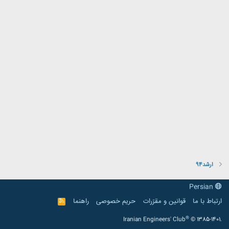
ارشد94
Persian
ارتباط با ما
قوانین و مقرّرات
حریم خصوصی
راهنما
R
S
S
®
Iranian Engineers' Club
© 1385-1401.