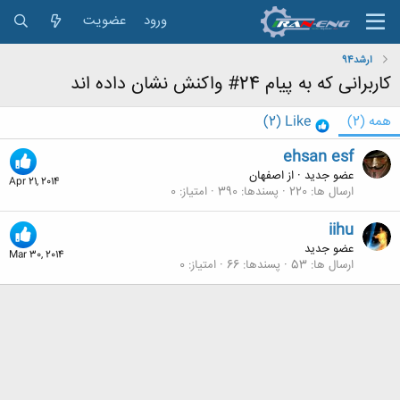
ورود
عضویت
ارشد94
کاربرانی که به پیام 24# واکنش نشان داده اند
همه
(2)
Like
(2)
ehsan esf
عضو جدید
·
از
اصفهان
Apr 21, 2014
ارسال ها
220
پسندها
390
امتیاز
0
iihu
عضو جدید
Mar 30, 2014
ارسال ها
53
پسندها
66
امتیاز
0