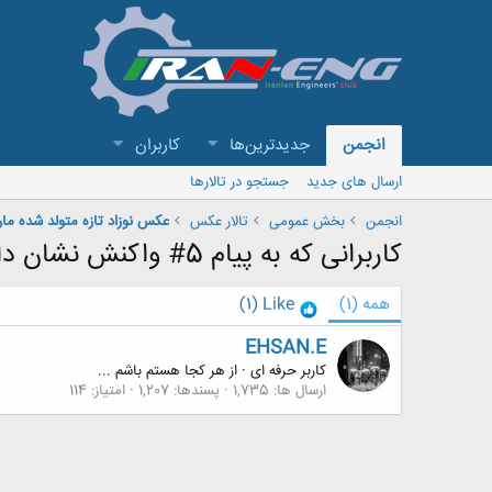
انجمن
جدیدترین‌ها
کاربران
ارسال های جدید
جستجو در تالارها
انجمن
بخش عمومی
تالار عکس
عکس نوزاد تازه متولد شده مار
کاربرانی که به پیام 5# واکنش نشان داده اند
همه
(1)
Like
(1)
EHSAN.E
کاربر حرفه ای
·
از
هر کجا هستم باشم ...
ارسال ها
1,735
پسندها
1,207
امتیاز
114