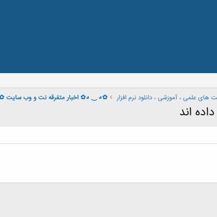
 های علمی ، آموزشی ، دانلود نرم افزار
✿◕ ‿ ◕✿ اخبار متفرقه نت و وب سایت 