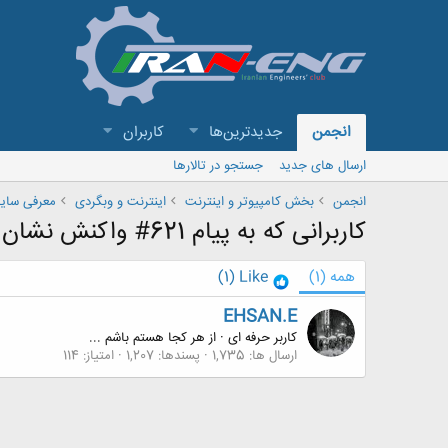
انجمن
جدیدترین‌ها
کاربران
ارسال های جدید
جستجو در تالارها
انجمن
بخش كامپيوتر و اينترنت
اینترنت و وبگردی
معرفی سایت
کاربرانی که به پیام 621# واکنش نشان داده اند
همه
(1)
Like
(1)
EHSAN.E
کاربر حرفه ای
·
از
هر کجا هستم باشم ...
ارسال ها
1,735
پسندها
1,207
امتیاز
114