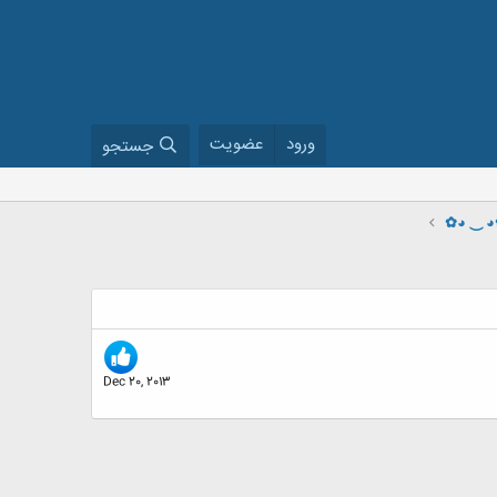
ورود
عضویت
جستجو
✿◕ ‿ ◕✿
Dec 20, 2013