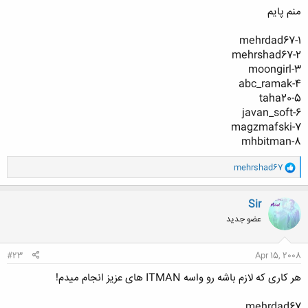
منم پایم
1-mehrdad67
2-mehrshad67
3-moongirl
4-abc_ramak
5-taha20
6-javan_soft
7-magzmafski
8-mhbitman
و
mehrshad67
ا
ک
ن
Sir
ش
عضو جدید
ه
ا
:
#23
Apr 15, 2008
هر کاری که لازم باشه رو واسه ITMAN های عزیز انجام میدم!
mehrdad67