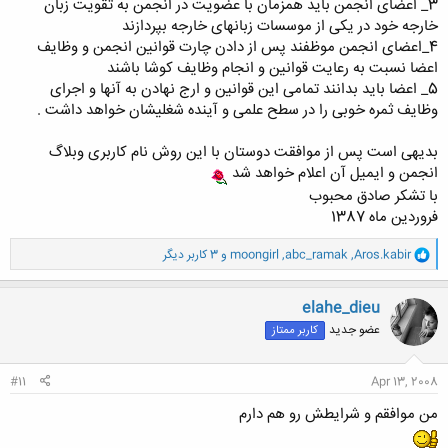
3_ اعضای انجمن باید همزمان با عضویت در انجمن به تقویت زبان
خارجه خود در یکی از موسسات زبانهای خارجه بپردازند
4_اعضای انجمن موظفند پس از دادن چارت قوانین انجمن و وظایف
اعضا نسبت به رعایت قوانین و انجام وظایف کوشا باشند
5_ اعضا باید بدانند تمامی این قوانین و ارج نهادن به آنها و اجرای
وظایف ثمره خوبی را در سطح علمی و آینده شغلیشان خواهد داشت .
بدیهی است پس از موافقت دوستان با این روش نام کاربری وبلاگ
انجمن و ایمیل آن اعلام خواهد شد
با تشکر صادق محبوب
فروردین ماه 1387
و
Aros.kabir
,
abc_ramak
,
moongirl
و 3 کاربر دیگر
ا
ک
ن
elahe_dieu
ش
عضو جدید
کاربر ممتاز
ه
ا
:
#11
Apr 13, 2008
من موافقم و شرایطش رو هم دارم