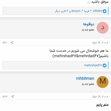
موفق باشید ...
و
VRWH
,
* فریبا *
,
itmsm
و 2 کاربر دیگر
ا
ک
ن
دوقلوها
د
ش
عضو جدید
ه
ا
:
#21
Apr 14, 2008
ما هم خوشحال می شویم در خدمت شما
باشیم(mehrshad67&mehrdad67)
و
mehrshad67
ا
ک
ن
mhbitman
M
ش
عضو جدید
ه
ا
:
#22
Apr 14, 2008
منم پایم