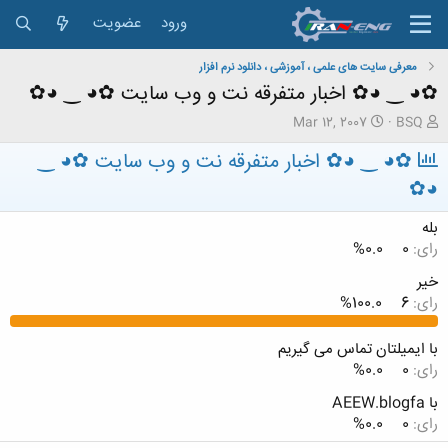
ورود
عضویت
معرفی سایت های علمی ، آموزشی ، دانلود نرم افزار
✿◕ ‿ ◕✿ اخبار متفرقه نت و وب سایت ✿◕ ‿ ◕✿
ش
ت
Mar 12, 2007
BSQ
ر
ا
✿◕ ‿ ◕✿ اخبار متفرقه نت و وب سایت ✿◕ ‿
و
ر
ع
ی
◕✿
ک
خ
ن
ش
بله
ن
ر
د
رای:
0
0.0%
و
ه
ع
خیر
م
و
رای:
6
100.0%
ض
و
با ایمیلتان تماس می گیریم
ع
رای:
0
0.0%
با AEEW.blogfa
رای:
0
0.0%