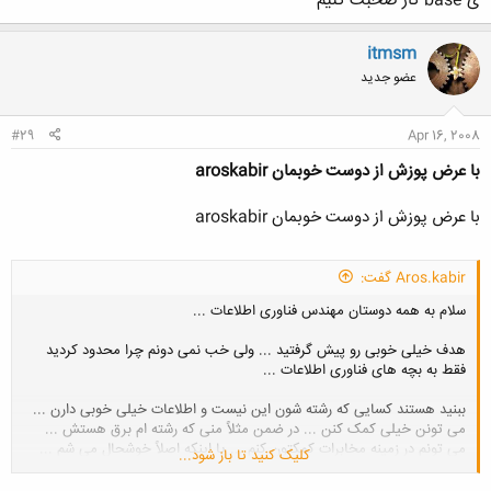
ی base کار صحبت کنیم
itmsm
عضو جدید
#29
Apr 16, 2008
با عرض پوزش از دوست خوبمان aroskabir
با عرض پوزش از دوست خوبمان aroskabir
Aros.kabir گفت:
سلام به همه دوستان مهندس فناوری اطلاعات ...
هدف خیلی خوبی رو پیش گرفتید ... ولی خب نمی دونم چرا محدود کردید
فقط به بچه های فناوری اطلاعات ...
ببنید هستند کسایی که رشته شون این نیست و اطلاعات خیلی خوبی دارن ...
می تونن خیلی کمک کنن ... در ضمن مثلاً منی که رشته ام برق هستش ...
می تونم در زمینه مخابرات کمکتون کنم ... یا اینکه اصلاً خوشحال می شم ...
کلیک کنید تا باز شود...
که بتونم به بچه های مهندسی فناوری اطلاعات کمک کنم تا به هدفشون که
پیشرفت ایرانه سریع تر برسن ...