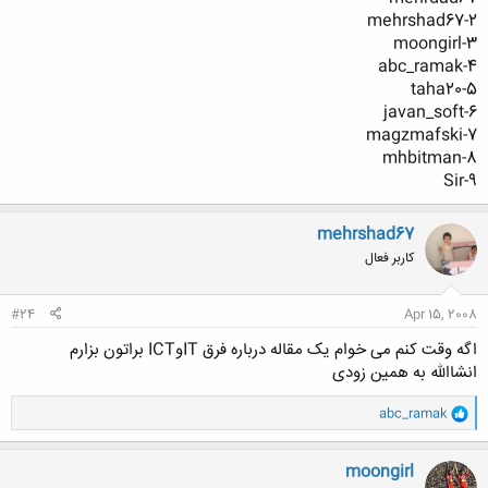
2-mehrshad67
3-moongirl
4-abc_ramak
5-taha20
6-javan_soft
7-magzmafski
8-mhbitman
9-Sir
mehrshad67
کاربر فعال
#24
Apr 15, 2008
اگه وقت کنم می خوام یک مقاله درباره فرق ITوICT براتون بزارم
انشاالله به همین زودی
و
abc_ramak
ا
ک
ن
moongirl
ش