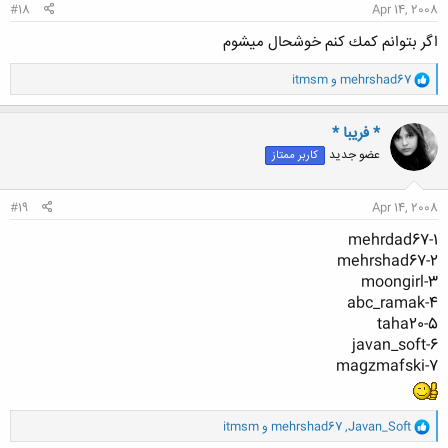
#18
Apr 14, 2008
اگر بتوانم كمك كنم خوشحال ميشوم
و
mehrshad67
و
itmsm
ا
ک
ن
* فریبا *
ش
عضو جدید
کاربر ممتاز
ه
ا
:
#19
Apr 14, 2008
1-mehrdad67
2-mehrshad67
3-moongirl
4-abc_ramak
5-taha20
6-javan_soft
7-magzmafski
و
Javan_Soft
,
mehrshad67
و
itmsm
ا