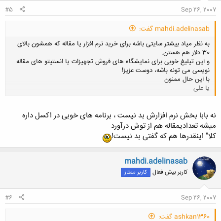
#5
Sep 26, 2007
mahdi.adelinasab گفت:
به نظر میاد بیشتر سایتی باشه برای خرید نرم افزار یا مقاله که همشون بالای
30 دلار هم هستن.
و این تیلیغ خوبی برای نمایشگاه های فروش تجهیزات یا انستیتو های مقاله
نویسی می تونه باشه، دوست عزیز!
با این حال ممنون
یا علی
کلیک کنید تا باز شود...
نه بابا بخش نرم افزارش بد نیست ، برنامه های خوبی در اکسل داره
میشه تعدادیمقاله هم از توش درآورد
کلا" اینقدرها هم که گفتی بد نیست!
mahdi.adelinasab
کاربر بیش فعال
کاربر ممتاز
#6
Sep 26, 2007
ashkan1360 گفت: