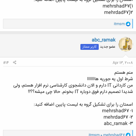
1)mehrshad67
2(mehrdad67
و
itmsm
ا
ک
ن
abc_ramak
ش
عضو جدید
کاربر ممتاز
ه
ا
:
#14
Apr 13, 2008
منم هستم
شرط اول یه جوریه هااااااا
من کاردانی IT دارم و الان دانشجوی کارشناسی نرم افزار هستم، ولی
شدیدا تصمیم دارم فوق دوباره IT بخونم. حالا چی میشه؟؟!!
اسمتان را برای تشکیل گروه به لیست پایین اضافه کنید:
1- mehrshad67
2- mehrdad67
3- abc_ramak
و
mehrshad67
و
itmsm