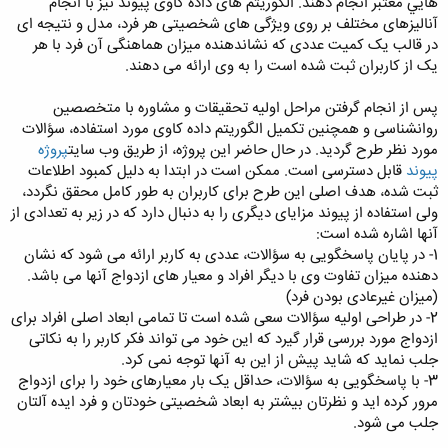
هايي معتبر انجام دهند. الگوریتم های داده کاوی پیوند نیز با انجام
آنالیزهای مختلف بر روی ویژگی های شخصیتی هر فرد، مدل و نتیجه ای
در قالب یک کمیت عددی که نشاندهنده میزان هماهنگی آن فرد با هر
یک از کاربران ثبت شده است را به وی ارائه می دهند.
پس از انجام گرفتن مراحل اولیه تحقیقات و مشاوره با متخصصین
روانشناسی و همچنین تکمیل الگوریتم داده کاوی مورد استفاده، سؤالات
مورد نظر طرح گردید. در حال حاضر این پروژه، از طریق وب سایت
پروژه
پیوند
قابل دسترسی است. ممکن است در ابتدا به دلیل کمبود اطلاعات
ثبت شده، هدف اصلی این طرح برای کاربران به طور کامل محقق نگردد،
ولی استفاده از پیوند مزایای دیگری را به دنبال دارد که در زیر به تعدادی از
آنها اشاره شده است:
1- در پایان پاسخگویی به سؤالات، عددی به کاربر ارائه می شود که نشان
دهنده میزان تفاوت وی با دیگر افراد و معیار های ازدواج آنها می باشد.
(میزان غیرعادی بودن فرد)
2- در طراحی اولیه سؤالات سعی شده است تا تمامی ابعاد اصلی افراد برای
ازدواج مورد بررسی قرار گیرد که این خود می تواند فکر کاربر را به نکاتی
جلب نماید که شاید پیش از این به آنها توجه نمی کرد.
3- با پاسخگویی به سؤالات، حداقل یک بار معیارهای خود را برای ازدواج
مرور کرده اید و نظرتان بیشتر به ابعاد شخصیتی خودتان و فرد ایده آلتان
جلب می شود.