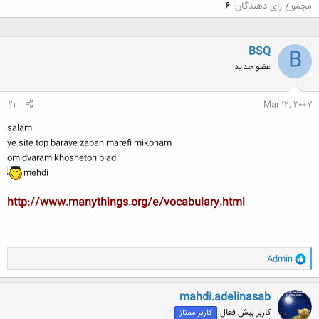
مجموع رای دهندگان
6
BSQ
B
عضو جدید
#1
Mar 12, 2007
salam
ye site top baraye zaban marefi mikonam
omidvaram khosheton biad
mehdi
http://www.manythings.org/e/vocabulary.html
و
Admin
ا
ک
ن
mahdi.adelinasab
ش
کاربر بیش فعال
کاربر ممتاز
ه