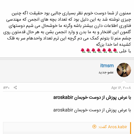
خلاصه ما در خدمتیم ... سعی می کنیم اطلاعاتمونو زیاد کنیم تا به شما هم
ممنون از شما دوست خوبم نظر بسیاری جالبی بود حقیقت اگه چنین
کمک کنیم ...
چیزی نوشته شد به این دلیل بود که تعداد بچه های انجمن که مهندسی
فناوری اطلاعات دارن بیشتر باشه وگرنه ما خوشحال می شیم دوستهای
گلمون این افتخار و به ما بدن و وارد انجمن بشن به هر حال قدمتون روی
موفق باشید ...
چشم منم تا بتونم کمک می دم گرچه این ترم تعداد واحدهام سر به فلک
کشیده اما خدا بزرگه​
یا علی
itmsm
عضو جدید
#30
Apr 16, 2008
با عرض پوزش از دوست خوبمان aroskabir
با عرض پوزش از دوست خوبمان aroskabir
Aros.kabir گفت: