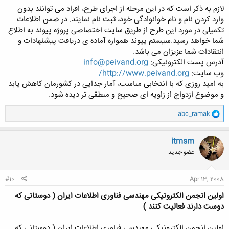
لازم به ذکر است که در این مرحله از اجرای طرح، افراد می توانند بدون
وارد کردن نام و نام خوانوادگی خود، ثبت نام نمایند. در ضمن اطلاعات
تکمیلی در مورد این طرح از طریق سایت اختصاصی پروژه پیوند به اطلاع
شما خواهد رسید.سیستم پیوند همواره آماده ی دریافت پیشنهادات و
انتقادات شما عزیزان می باشد.
آدرس پست الکترونیکی:
info@peivand.org
وب سایت:
http://www.peivand.org/
به امید روزی که با انتخابی مناسب، آمار جدایی در کشورمان کاهش یابد
و موضوع ازدواج از زاویه ای صحیح و منطقی تر دیده شود.
و
abc_ramak
ا
ک
ن
itmsm
ش
عضو جدید
ه
ا
:
#10
Apr 13, 2008
اولین انجمن الکترونیکی مهندسی فناوری اطلاعات ایران ( دوستانی که
دوست دارند فعالیت کنند )
اولین انجمن الکترونیکی مهندسی فناوری اطلاعات ایران ( دوستانی که