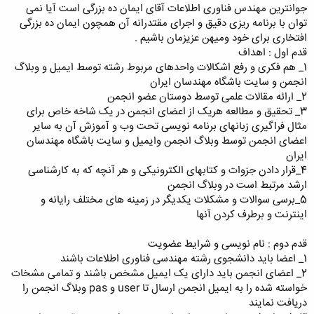
جوانترین مهندس فناوری اطلاعات آقای ایمان ده بزرگی است آیا نمی
توان با برنامه ریزی دقیق و اجرای مقتدرانه آن همچون ایمان ده بزرگی
افتخاری برای خود ومیهن عزیزمان باشیم .
قدم اول : اهداف
1_ هم فکری و رفع اشکالات واحدهای مربوط رشته توسط ایمیل و وبلاگ
انجمن و سایت باشگاه مهندسان ایران
2_ ارائه مقالات علمی توسط دوستان عضو انجمن
3_ تحقیق و مطالعه هریک از اعضای انجمن در یک شاخه خاص برای
مثال فراگیری زبانهای برنامه نویسی تحت وب و آموزش آن به سایر
اعضای انجمن توسط وبلاگ انجمن وایمیل و سایت باشگاه مهندسان
ایران
4_قرار دادن جزوات و کتابهای الکترونیکی و هر آنچه که به کارشناسی
ارشد مرتبط است در وبلاگ انجمن
5_برسی سوالات و مشکلات یکدیگر در زمینه های مختلف رایانه و
اینترنت و برطرف کردن آنها
قدم دوم : نام نویسی و شرایط عضویت
1_ اعضا باید دانشجوی رشته مهندسی فناوری اطلاعات باشند
2_ اعضای انجمن باید دارای یک ایمیل مشخص باشند و تمامی مشخات
خواسته شده را به ایمیل انجمن ارسال تا user و pas وبلاگ انجمن را
دریافت نمایند