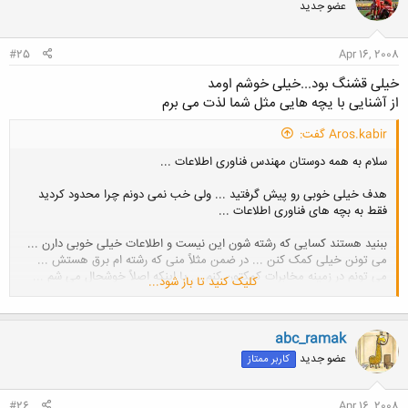
عضو جدید
ه
ا
:
#25
Apr 16, 2008
خیلی قشنگ بود...خیلی خوشم اومد
از آشنایی با یچه هایی مثل شما لذت می برم
Aros.kabir گفت:
سلام به همه دوستان مهندس فناوری اطلاعات ...
هدف خیلی خوبی رو پیش گرفتید ... ولی خب نمی دونم چرا محدود کردید
فقط به بچه های فناوری اطلاعات ...
ببنید هستند کسایی که رشته شون این نیست و اطلاعات خیلی خوبی دارن ...
می تونن خیلی کمک کنن ... در ضمن مثلاً منی که رشته ام برق هستش ...
می تونم در زمینه مخابرات کمکتون کنم ... یا اینکه اصلاً خوشحال می شم ...
کلیک کنید تا باز شود...
که بتونم به بچه های مهندسی فناوری اطلاعات کمک کنم تا به هدفشون که
پیشرفت ایرانه سریع تر برسن ...
abc_ramak
خلاصه ما در خدمتیم ... سعی می کنیم اطلاعاتمونو زیاد کنیم تا به شما هم
کمک کنیم ...
عضو جدید
کاربر ممتاز
#26
Apr 16, 2008