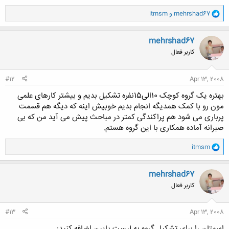
و
mehrshad67
و
itmsm
ا
ک
ن
mehrshad67
ش
کاربر فعال
ه
ا
:
#12
Apr 13, 2008
بهتره یک گروه کوچک 10الی15نفره تشکیل بدیم و بیشتر کارهای علمی
مون رو با کمک همدیگه انجام بدیم خوبیش اینه که دیگه هم قسمت
پرباری می شود هم پراکندگی کمتر در مباحث پیش می آید من که بی
صبرانه آماده همکاری با این گروه هستم.
و
itmsm
ا
ک
ن
mehrshad67
ش
کاربر فعال
ه
ا
:
#13
Apr 13, 2008
اسمتان را برای تشکیل گروه به لیست پایین اضافه کنید: