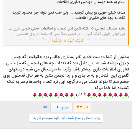
سلام به همه دوستان مهندس فناوری اطلاعات ...
هدف خیلی خوبی رو پیش گرفتید ... ولی خب نمی دونم چرا محدود کردید
فقط به بچه های فناوری اطلاعات ...
ببنید هستند کسایی که رشته شون این نیست و اطلاعات خیلی خوبی دارن ...
می تونن خیلی کمک کنن ... در ضمن مثلاً منی که رشته ام برق هستش ...
می تونم در زمینه مخابرات کمکتون کنم ... یا اینکه اصلاً خوشحال می شم ...
کلیک کنید تا باز شود...
که بتونم به بچه های مهندسی فناوری اطلاعات کمک کنم تا به هدفشون که
پیشرفت ایرانه سریع تر برسن ...
ممنون از شما دوست خوبم نظر بسیاری جالبی بود حقیقت اگه چنین
خلاصه ما در خدمتیم ... سعی می کنیم اطلاعاتمونو زیاد کنیم تا به شما هم
چیزی نوشته شد به این دلیل بود که تعداد بچه های انجمن که مهندسی
کمک کنیم ...
فناوری اطلاعات دارن بیشتر باشه وگرنه ما خوشحال می شیم دوستهای
گلمون این افتخار و به ما بدن و وارد انجمن بشن به هر حال قدمتون روی
چشم منم تا بتونم کمک می دم گرچه این ترم تعداد واحدهام سر به فلک
موفق باشید ...
کشیده اما خدا بزرگه
یا علی
آخر
1 از 33
بعدی
برای ارسال پاسخ شما باید وارد سیستم شوید.