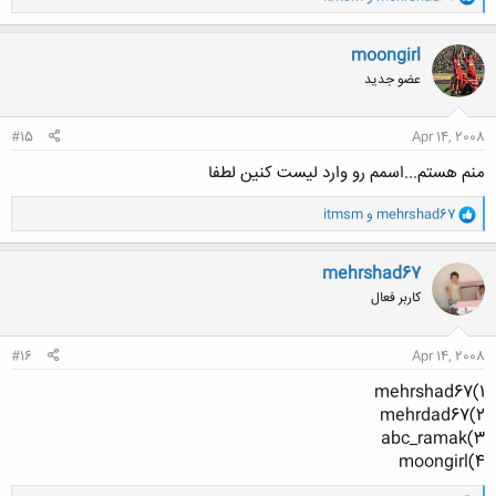
ا
ک
ن
moongirl
ش
عضو جدید
ه
ا
:
#15
Apr 14, 2008
منم هستم...اسمم رو وارد لیست کنین لطفا
و
mehrshad67
و
itmsm
ا
ک
ن
mehrshad67
ش
کاربر فعال
ه
ا
:
#16
Apr 14, 2008
1)mehrshad67
2)mehrdad67
3)abc_ramak
4)moongirl