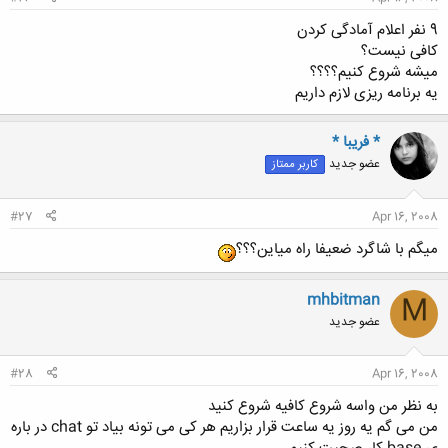
9 نفر اعلام آمادگی کردن
کافی نیست؟
میشه شروع کنیم؟؟؟؟
یه برنامه ریزی لازم داریم
* فریبا *
عضو جدید
کاربر ممتاز
#27
Apr 16, 2008
میگم با شاگرد ضعیفا راه میاین؟؟؟
mhbitman
M
عضو جدید
#28
Apr 16, 2008
به نظر من واسه شروع کافیه شروع کنید
من می گم یه روز یه ساعت قرار بزاریم هر کی می تونه بیاد تو chat در باره