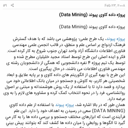
#9
Feb 23, 2008
پروژه داده کاوی پیوند (Data Mining)
پروژه داده کاوی پیوند (Data Mining)
پروژه پیوند
، یک طرح علمی- پژوهشی می باشد که با هدف گسترش
فرهنگ ازدواج بر اساس علم و منطق، در قالب انجمن علمی مهندسی
فناوری اطلاعات دانشگاه آزاد واحد تهران جنوب شروع به کار کرده است.
فکر و ایده اصلی این طرح توسط استاد مجید خلیلیان مطرح شده و
توسط یک تیم پروژه 4 نفره دانشجویی که همگی از دانشجویان رشته ی
مهندسی فناوری اطلاعات می باشند، در حال پیگیری است.
این طرح با بهره گیری از الگوریتم های داده کاوی و بر پایه علایق و ابعاد
شخصیتی هر کاربر، به کاوش و جستجو در میان بانک اطلاعاتی خود می
پردازد و قصد دارد تا با استفاده از یک روش هوشمندانه و مبتنی بر اصول
روانشناسی، فرد را در نحوه انتخاب کمک کرده و مشاوره های لازم را به وی
عرضه دارد.
همان طور که در بالا اشاره شد،
پروژه پیوند
با استفاده از علم داده كاوي
(DATA MINING) سعی در رسیدن به اهداف خود را دارد. این علم
فرآيندي است كه ابزارهای مختلف جستجو و بررسي داده ها را به كار مي
گيرد تا الگوها و روابطي را ميان داده ها كشف كند كه بتوانند پيش بيني