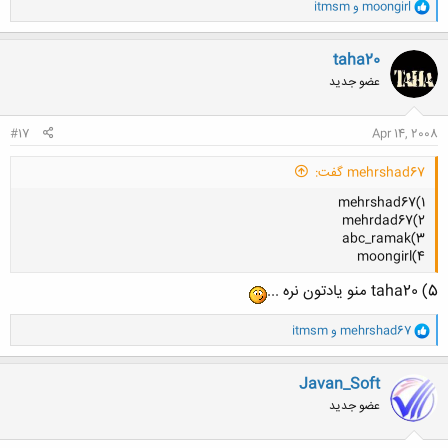
و
moongirl
و
itmsm
ا
ک
ن
taha20
ش
عضو جدید
ه
ا
:
#17
Apr 14, 2008
mehrshad67 گفت:
1)mehrshad67
2)mehrdad67
3)abc_ramak
4)moongirl
5) taha20 منو یادتون نره ...
و
mehrshad67
و
itmsm
کلیک کنید تا باز شود...
ا
ک
ن
Javan_Soft
ش
عضو جدید
ه
ا
: