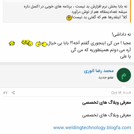
نه بابا بخش نرم افزارش بد نیست ، برنامه های خوبی در اکسل داره
میشه تعدادیمقاله هم از توش درآورد
کلا" اینقدرها هم که گفتی بد نیست!
نه داداشی!
عجبا ! من کی اینجوری گفتم آخه؟! بابا بی خیال
آره می دونم همینطوریه که می گی
یا علی
محمد رضا انوری
م
عضو جدید
#7
Oct 14, 2007
معرفی وبلاگ های تخصصی
معرفی وبلاگ های تخصصی
www.weldingtechnology.blogfa.com