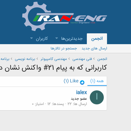
انجمن
جدیدترین‌ها
کاربران
ارسال های جدید
جستجو در تالارها
انجمن
فنی مهندسی
مهندسی کامپیوتر
برنامه نویسی
برنامه
کاربرانی که به پیام 21# واکنش نشان داده اند
همه
(1)
Like
(1)
ialex
I
عضو جدید
ارسال ها
22
پسندها
12
امتیاز
0