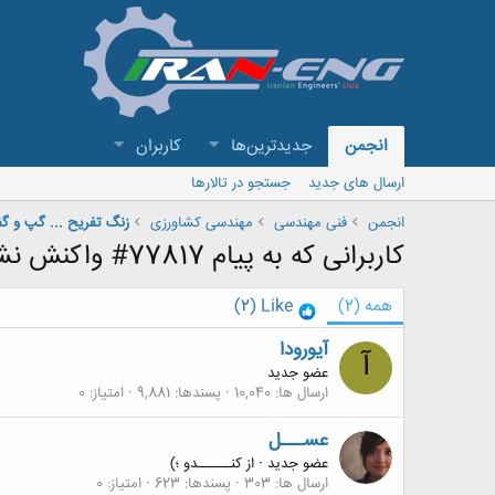
انجمن
جدیدترین‌ها
کاربران
ارسال های جدید
جستجو در تالارها
انجمن
فنی مهندسی
مهندسی کشاورزی
زنگ تفریح ... گپ و 
کاربرانی که به پیام 77817# واکنش نشان داده اند
همه
(2)
Like
(2)
آیورودا
آ
عضو جدید
ارسال ها
10,040
پسندها
9,881
امتیاز
0
عســـل
عضو جدید
·
از
کنــــــدو ؛)
ارسال ها
303
پسندها
623
امتیاز
0