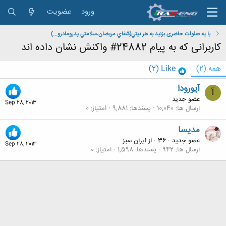
ورود
عضویت
با یه صلوات حاضری بزنید به هر نيتي(شفاي مريضان،سلامتي پدرومادرو...)
کاربرانی که به پیام 24882# واکنش نشان داده اند
همه
(2)
Like
(2)
آیورودا
آ
عضو جدید
Sep 28, 2013
ارسال ها
10,040
پسندها
9,881
امتیاز
0
مدیسا
عضو جدید
·
36
·
از
ایران سبز
Sep 28, 2013
ارسال ها
942
پسندها
1,598
امتیاز
0