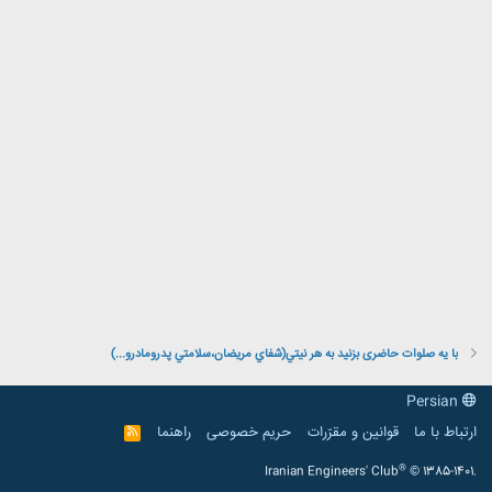
با یه صلوات حاضری بزنید به هر نيتي(شفاي مريضان،سلامتي پدرومادرو...)
Persian
ارتباط با ما
قوانین و مقرّرات
حریم خصوصی
راهنما
R
S
S
®
Iranian Engineers' Club
© 1385-1401.