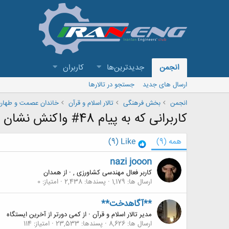
انجمن
جدیدترین‌ها
کاربران
ارسال های جدید
جستجو در تالارها
انجمن
بخش فرهنگی
تالار اسلام و قرآن
خاندان عصمت و طهار
کاربرانی که به پیام 48# واکنش نشان داده اند
همه
(9)
Like
(9)
nazi jooon
کاربر فعال مهندسی کشاورزی ,
·
از
همدان
ارسال ها
1,179
پسندها
2,438
امتیاز
0
**آگاهدخت**
مدیر تالار اسلام و قرآن
·
از
کمی دورتر از آخرین ایستگاه
ارسال ها
8,626
پسندها
23,533
امتیاز
114