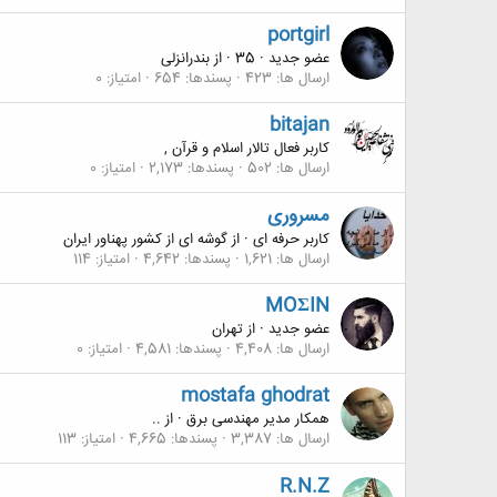
portgirl
عضو جدید
·
35
·
از
بندرانزلی
ارسال ها
423
پسندها
654
امتیاز
0
bitajan
کاربر فعال تالار اسلام و قرآن ,
ارسال ها
502
پسندها
2,173
امتیاز
0
مسروری
کاربر حرفه ای
·
از
گوشه ای از کشور پهناور ایران
ارسال ها
1,621
پسندها
4,642
امتیاز
114
MOΣIN
عضو جدید
·
از
تهران
ارسال ها
4,408
پسندها
4,581
امتیاز
0
mostafa ghodrat
همکار مدیر مهندسی برق
·
از
..
ارسال ها
3,387
پسندها
4,665
امتیاز
113
R.N.Z