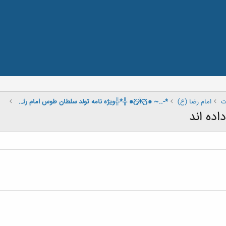
ت
امام رضا (ع)
*-..~ ๑Ƹ̵̡Ӝ̵̨̄Ʒ๑ ╬*╬ویژه نامه تولد سلطان طوس امام رئوف علیه السلام ╬*╬.๑Ƹ̵̡Ӝ̵̨̄Ʒ๑..~ *