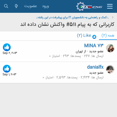
ورود
عضویت
.::کمک و راهنمایی به دانشجویان IT برای پیشرفت در این رشته::.
کاربرانی که به پیام 511# واکنش نشان داده اند
همه
(2)
Like
(2)
MINA 73
عضو جدید
·
از
تهران
Sep 2, 2013
ارسال ها
267
پسندها
293
امتیاز
0
danialfx
عضو جدید
Sep 1, 2013
ارسال ها
2,434
پسندها
2,593
امتیاز
0