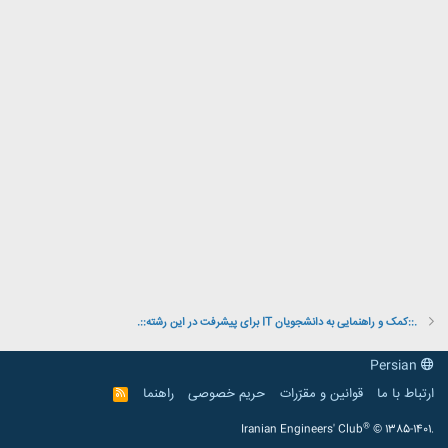
.::کمک و راهنمایی به دانشجویان IT برای پیشرفت در این رشته::.
Persian
ارتباط با ما
قوانین و مقرّرات
حریم خصوصی
راهنما
R
S
S
®
Iranian Engineers' Club
© 1385-1401.