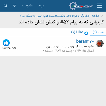
ورود
عضویت
برگرفته از برگ برگ خاطرات ناخدا ویکی .. (قسمت دوم : حس روز قشنگ من )
کاربرانی که به پیام 52# واکنش نشان داده اند
همه
(1)
Like
(1)
baran270
عضو جدید
·
از
دزفول...زير باران پاييزي
Oct 25, 2012
ارسال ها
1,240
پسندها
2,011
امتیاز
0