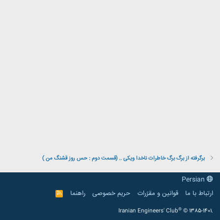
برگرفته از برگ برگ خاطرات ناخدا ویکی .. (قسمت دوم : حس روز قشنگ من )
Persian
ارتباط با ما
قوانین و مقرّرات
حریم خصوصی
راهنما
R
S
S
®
Iranian Engineers' Club
© 1385-1401.