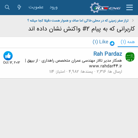
ورود
عضویت
تراز صفر زمینی که در محلی خاکی اما صاف و هموار هست دقیقا کجا میشه ؟
کاربرانی که به پیام 2# واکنش نشان داده اند
همه
(1)
Like
(1)
Rah Pardaz
همکار مدیر تالار مهندسی عمران متخصص راهداری
·
از
بیهق |
Oct 12, 2012
www.rahdar44.ir
ارسال ها
2,316
پسندها
4,982
امتیاز
114