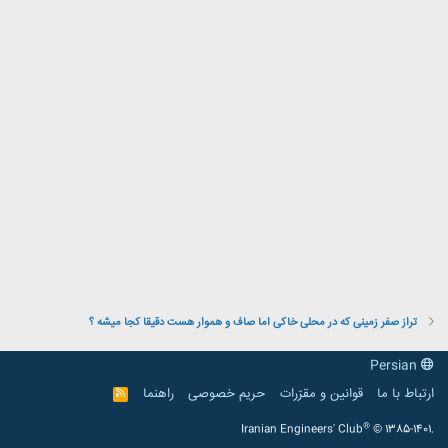
تراز صفر زمینی که در محلی خاکی اما صاف و هموار هست دقیقا کجا میشه ؟
Persian
ارتباط با ما
قوانین و مقرّرات
حریم خصوصی
راهنما
R
S
S
®
Iranian Engineers' Club
© 1385-1401.