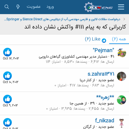
ورود
عضویت
درخواست مقالات لاتین و فارسی مهندسی آب از دیتابیس های Sience Direct و Springer و Magiran و IEEE
کاربرانی که به پیام 111# واکنش نشان داده اند
همه
(6)
Like
(6)
"Pejman"
41
·
دستیار مدیر مهندسی کشاورزی گیاهان دارویی
Oct 17, 2012
ارسال ها
6,412
پسندها
8,530
امتیاز
114
s.zahra1371
عضو جدید
·
از
کنار دریا
Oct 10, 2012
ارسال ها
683
پسندها
417
امتیاز
0
**زهره**
عضو جدید
·
39
·
از
همین جا
Oct 9, 2012
ارسال ها
2,455
پسندها
3,935
امتیاز
0
f_nikzad
عضو جدید
·
از
گرگان