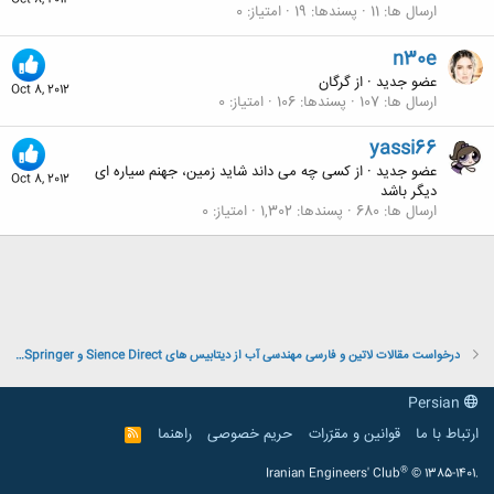
Oct 8, 2012
ارسال ها
11
پسندها
19
امتیاز
0
n30e
عضو جدید
·
از
گرگان
Oct 8, 2012
ارسال ها
107
پسندها
106
امتیاز
0
yassi66
عضو جدید
·
از
کسی چه می داند شاید زمین، جهنم سیاره ای
Oct 8, 2012
دیگر باشد
ارسال ها
680
پسندها
1,302
امتیاز
0
درخواست مقالات لاتین و فارسی مهندسی آب از دیتابیس های Sience Direct و Springer و Magiran و IEEE
Persian
ارتباط با ما
قوانین و مقرّرات
حریم خصوصی
راهنما
R
S
S
®
Iranian Engineers' Club
© 1385-1401.