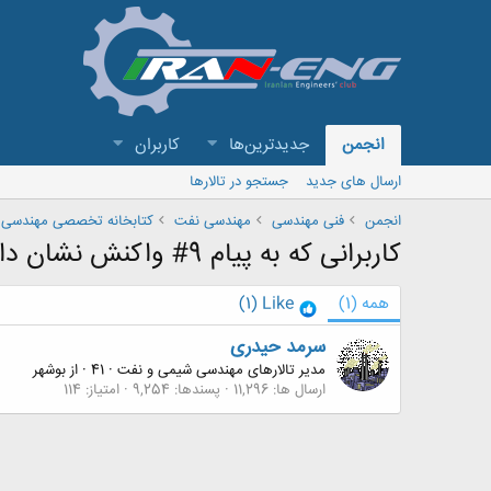
انجمن
جدیدترین‌ها
کاربران
ارسال های جدید
جستجو در تالارها
انجمن
فنی مهندسی
مهندسی نفت
کتابخانه تخصصی مهندسی 
کاربرانی که به پیام 9# واکنش نشان داده اند
همه
(1)
Like
(1)
سرمد حیدری
مدیر تالارهای مهندسی شیمی و نفت
·
41
·
از
بوشهر
ارسال ها
11,296
پسندها
9,254
امتیاز
114