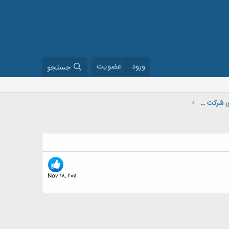
ورود
عضویت
جستجو
Schlumberger drilling cd's فیلم های حفاری شرکت شلمبرگر
Nov 18, 2011