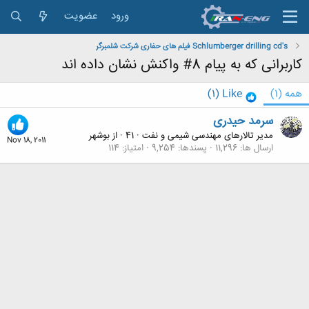
ورود
عضویت
Schlumberger drilling cd's فیلم های حفاری شرکت شلمبرگر
کاربرانی که به پیام 8# واکنش نشان داده اند
همه
(1)
Like
(1)
سرمد حیدری
مدیر تالارهای مهندسی شیمی و نفت
·
41
·
از
بوشهر
Nov 18, 2011
ارسال ها
11,296
پسندها
9,254
امتیاز
114