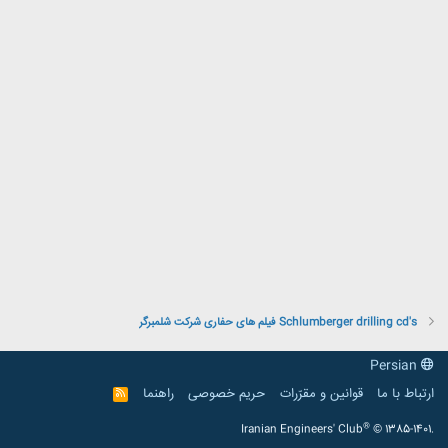
Schlumberger drilling cd's فیلم های حفاری شرکت شلمبرگر
Persian
ارتباط با ما
قوانین و مقرّرات
حریم خصوصی
راهنما
R
S
S
®
Iranian Engineers' Club
© 1385-1401.