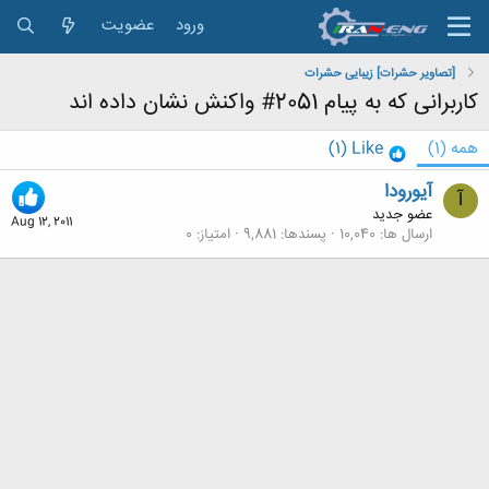
ورود
عضویت
[تصاویر حشرات] زیبایی حشرات
کاربرانی که به پیام 2051# واکنش نشان داده اند
همه
(1)
Like
(1)
آیورودا
آ
عضو جدید
Aug 12, 2011
ارسال ها
10,040
پسندها
9,881
امتیاز
0