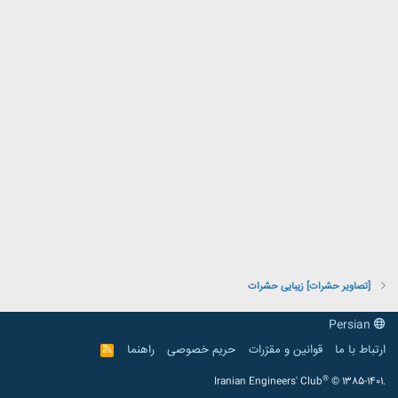
[تصاویر حشرات] زیبایی حشرات
Persian
ارتباط با ما
قوانین و مقرّرات
حریم خصوصی
راهنما
R
S
S
®
Iranian Engineers' Club
© 1385-1401.