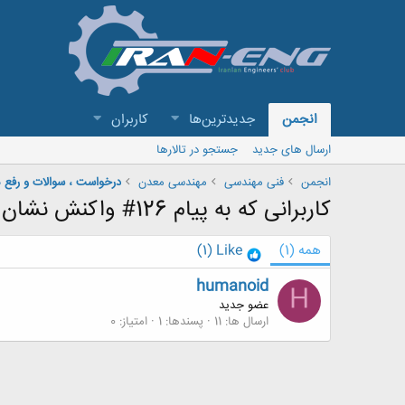
انجمن
جدیدترین‌ها
کاربران
ارسال های جدید
جستجو در تالارها
انجمن
فنی مهندسی
مهندسی معدن
درخواست ، سوالات و رفع
کاربرانی که به پیام 126# واکنش نشان داده اند
همه
(1)
Like
(1)
humanoid
H
عضو جدید
ارسال ها
11
پسندها
1
امتیاز
0