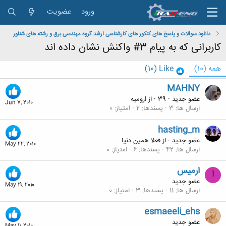
ورود
عضویت
دانلود سوالات و پاسخ های کنکور های کارشناسی ارشد گروه مهندسی برق و رشته های شناور
کاربرانی که به پیام 3# واکنش نشان داده اند
همه
(10)
Like
(10)
MAHNY
عضو جدید
·
39
·
از
اروميه
Jun 7, 2010
ارسال ها
3
پسندها
2
امتیاز
0
hasting_m
عضو جدید
·
از
فعلا همین دنیا
May 22, 2010
ارسال ها
42
پسندها
6
امتیاز
0
ارميس
ا
عضو جدید
May 19, 2010
ارسال ها
11
پسندها
3
امتیاز
0
esmaeeli_ehs
عضو جدید