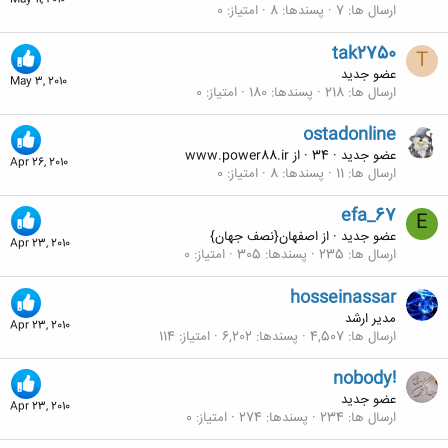
May 11, 2010
ارسال ها
7
پسندها
8
امتیاز
0
tak2750
T
عضو جدید
May 3, 2010
ارسال ها
218
پسندها
180
امتیاز
0
ostadonline
عضو جدید
·
34
·
از
www.power88.ir
Apr 26, 2010
ارسال ها
11
پسندها
8
امتیاز
0
efa_67
E
عضو جدید
·
از
اصفهان{نصف جهان}
Apr 23, 2010
ارسال ها
235
پسندها
305
امتیاز
0
hosseinassar
مدیر ارشد
Apr 23, 2010
ارسال ها
4,507
پسندها
6,202
امتیاز
114
nobody!
عضو جدید
Apr 23, 2010
ارسال ها
234
پسندها
274
امتیاز
0