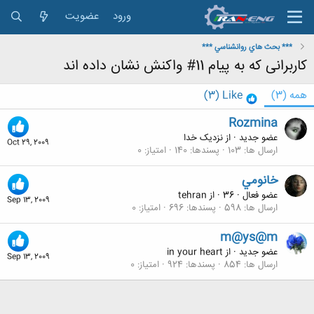
ورود
عضویت
*** بحث هاي روانشناسي ***
کاربرانی که به پیام 11# واکنش نشان داده اند
همه
(3)
Like
(3)
Rozmina
عضو جدید
·
از
نزدیک خدا
Oct 29, 2009
ارسال ها
103
پسندها
140
امتیاز
0
خانومي
عضو فعال
·
36
·
از
tehran
Sep 13, 2009
ارسال ها
598
پسندها
696
امتیاز
0
m@ys@m
عضو جدید
·
از
in your heart
Sep 13, 2009
ارسال ها
854
پسندها
924
امتیاز
0