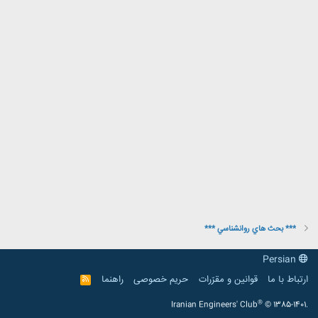
*** بحث هاي روانشناسي ***
Persian
ارتباط با ما
قوانین و مقرّرات
حریم خصوصی
راهنما
R
S
S
®
Iranian Engineers' Club
© 1385-1401.