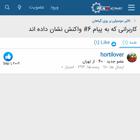
ورود
عضویت
تاثیر موسیقی بر روی گیاهان
کاربرانی که به پیام 6# واکنش نشان داده اند
همه
(1)
Like
(1)
hortilover
عضو جدید
·
40
·
از
تهران
Sep 1, 2009
ارسال ها
110
پسندها
293
امتیاز
0