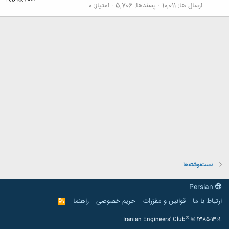
Feb 15, 2009
ارسال ها
10,011
پسندها
5,706
امتیاز
0
دست‌نوشته‌ها
Persian
ارتباط با ما
قوانین و مقرّرات
حریم خصوصی
راهنما
R
S
S
®
Iranian Engineers' Club
© 1385-1401.