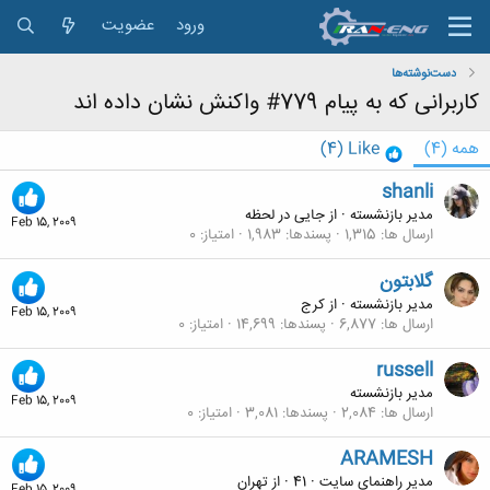
ورود
عضویت
دست‌نوشته‌ها
کاربرانی که به پیام 779# واکنش نشان داده اند
همه
(4)
Like
(4)
shanli
مدیر بازنشسته
·
از
جایی در لحظه
Feb 15, 2009
ارسال ها
1,315
پسندها
1,983
امتیاز
0
گلابتون
مدیر بازنشسته
·
از
كرج
Feb 15, 2009
ارسال ها
6,877
پسندها
14,699
امتیاز
0
russell
مدیر بازنشسته
Feb 15, 2009
ارسال ها
2,084
پسندها
3,081
امتیاز
0
ARAMESH
مدیر راهنمای سایت
·
41
·
از
تهران