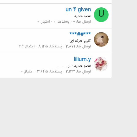
un 4 given
U
عضو جدید
ارسال ها
0
پسندها
0
امتیاز
0
***##***
کاربر حرفه ای
ارسال ها
2,871
پسندها
8,145
امتیاز
114
lilium.y
عضو جدید
·
از
.........
ارسال ها
2,123
پسندها
3,645
امتیاز
0