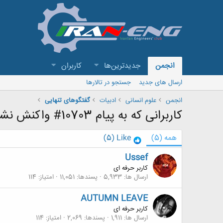
انجمن
جدیدترین‌ها
کاربران
ارسال های جدید
جستجو در تالارها
انجمن
علوم انسانی
ادبیات
گفتگوهای تنهایی
کاربرانی که به پیام 10703# واکنش نشان داده اند
همه
(5)
Like
(5)
Ussef
کاربر حرفه ای
ارسال ها
5,933
پسندها
11,051
امتیاز
114
AUTUMN LEAVE
کاربر حرفه ای
ارسال ها
1,911
پسندها
2,069
امتیاز
114