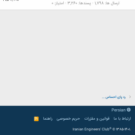
Feb 7, 2016
ارسال ها
1,798
پسندها
3,260
امتیاز
0
رد پای احساس ...
Persian
ارتباط با ما
قوانین و مقرّرات
حریم خصوصی
راهنما
R
S
S
®
Iranian Engineers' Club
© 1385-1401.