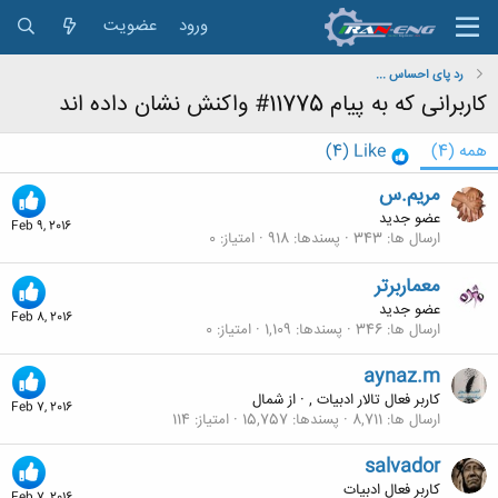
ورود
عضویت
رد پای احساس ...
کاربرانی که به پیام 11775# واکنش نشان داده اند
همه
(4)
Like
(4)
مریم.س
عضو جدید
Feb 9, 2016
ارسال ها
343
پسندها
918
امتیاز
0
معماربرتر
عضو جدید
Feb 8, 2016
ارسال ها
346
پسندها
1,109
امتیاز
0
aynaz.m
کاربر فعال تالار ادبیات ,
·
از
شمال
Feb 7, 2016
ارسال ها
8,711
پسندها
15,757
امتیاز
114
salvador
کاربر فعال ادبیات