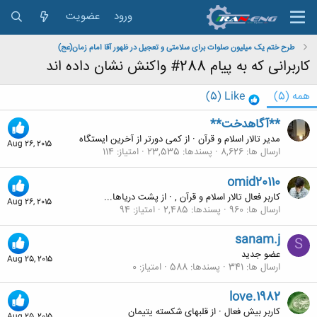
ورود
عضویت
طرح ختم یک میلیون صلوات برای سلامتی و تعجیل در ظهور آقا امام زمان(عج)
کاربرانی که به پیام 288# واکنش نشان داده اند
همه
(5)
Like
(5)
**آگاهدخت**
مدیر تالار اسلام و قرآن
·
از
کمی دورتر از آخرین ایستگاه
Aug 26, 2015
ارسال ها
8,626
پسندها
23,535
امتیاز
114
omid20110
کاربر فعال تالار اسلام و قرآن ,
·
از
پشت دریاها...
Aug 26, 2015
ارسال ها
960
پسندها
2,485
امتیاز
94
sanam.j
S
عضو جدید
Aug 25, 2015
ارسال ها
341
پسندها
588
امتیاز
0
love.1982
کاربر بیش فعال
·
از
قلبهای شکسته یتیمان