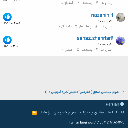
Jan 20, 2009
ارسال ها
4
پسندها
12
امتیاز
0
nazanin_t
عضو جدید
Jan 20, 2009
ارسال ها
13
پسندها
36
امتیاز
0
sanaz.shahriari1
عضو جدید
Jan 10, 2009
ارسال ها
4
پسندها
5
امتیاز
0
تقویم مهندسی صنایع ( کنفرانس/همایش/دوره آموزشی /...)
Persian
ارتباط با ما
قوانین و مقرّرات
حریم خصوصی
راهنما
R
S
S
®
Iranian Engineers' Club
© 1385-1401.