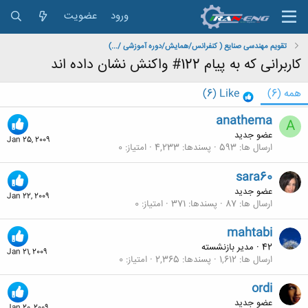
ورود
عضویت
تقویم مهندسی صنایع ( کنفرانس/همایش/دوره آموزشی /...)
کاربرانی که به پیام 122# واکنش نشان داده اند
همه
(6)
Like
(6)
anathema
A
عضو جدید
Jan 25, 2009
ارسال ها
593
پسندها
4,233
امتیاز
0
sara60
عضو جدید
Jan 22, 2009
ارسال ها
87
پسندها
371
امتیاز
0
mahtabi
42
·
مدیر بازنشسته
Jan 21, 2009
ارسال ها
1,612
پسندها
2,365
امتیاز
0
ordi
عضو جدید