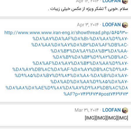
Apr 12, 2014
LOOFAN
سلام .خوبی ؟ تشکر ویژه از عکس خیلی زیبات .
Apr 3, 2014
LOOFAN
http://www.www.www.iran-eng.ir/showthread.php/565930-
%D8%A7%DA%AF%D8%B1-%D8%A8%D9%87-
%D8%AA%D8%A7%D8%B2%DA%AF%DB%8C-
%D8%B4%DA%A9%D8%B3%D8%AA-
%D8%B9%D8%B4%D9%82%DB%8C-
%D8%AF%D8%A7%D8%B4%D8%AA%D9%87-
%D8%A7%DB%8C%D8%AF-%D8%A7%DB%8C%D9%86-
%D9%85%D8%B7%D9%84%D8%A8-%D8%B1%D8%A7-
%D8%AD%D8%AA%D9%85%D8%A7-
%D8%A8%D8%AE%D9%88%D8%A7%D9%86%DB%8C%D8
%AF?p=7469673#post7469673
Mar 31, 2014
LOOFAN
[IMG][IMG][IMG][IMG]