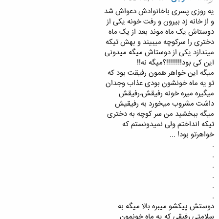
ﯾﻪ ﺭﻭﺯﯼ ﭘﺴﺮﯼ ﺑﺎﺧﺎﻧﻮﺍﺩﺵ ﺩﻋﻮﺍﺵ ﺷﺪ
ﻭ ﺍﺯ ﺧﺎﻧﻪ ﺯﺩ ﺑﯿﺮﻭﻥ ﻭ ﺭﻓﺖ ﺧﻮﻧﻪ ﯾﮑﯽ ﺍﺯ
ﺩﻭﺳﺘﺎﺵ ﯾﮏ ﻣﺎﻩ ﻣﻮﻧﺪ ﺑﻌﺪ ﺍﺯ ﯾﮏ ﻣﺎﻩ
ﺩﺧﺘﺮﯼ ﺭﺍ ﺳﺮﮐﻮﭼﻪ ﻣﯿﺒﯿﻨﺪ ﻭ ﺑﻬﺶ ﺗﯿﮑﻪ
ﻣﯿﻨﺪﺍﺯﺩ ﯾﮑﯽ ﺍﺯ ﺩﻭﺳﺘﺎﺵ ﻣﯿﮕﻪ ﻣﯿﺪﻭﻧﯽ
ﺍﯾﻦ ﮐﯽ ﺑﻮﺩ!!!!!!!!؟ﻣﯿﮕﻪ ﻧﻪ!!
ﻣﯿﮕﻪ ﺍﯾﻦ ﺧﻮﺍﻫﺮ ﻫﻤﻮﻥ ﺭﻓﯿﻘﺖ ﺑﻮﺩ ﮐﻪ
ﺗﻮ ﯾﻪ ﻣﺎﻩ ﺧﻮﻧﺸﻮﻥ ﺑﻮﺩﯼ ﻋﺬﺍﺏ ﻭﺟﺪﺍﻥ
ﻣﯿﮕﯿﺮﻩ ﻣﯿﺮﻩ ﺧﻮﻧﻪ ﺭﻓﯿﻘﺶ،ﺭﻓﯿﻘﺶ
ﺩﺍﺷﺖ ﻣﺸﺮﻭﺏ ﻣﯿﺨﻮﺭﺩ ﺑﻪ ﺭﻓﯿﻘﯿﺶ
ﻣﯿﮕﻪ ﺑﺒﺨﺸﯿﺪ ﻣﻦ ﺳﺮ ﮐﻮﭼﻪ ﺑﻪ ﺩﺧﺘﺮﯼ
ﺗﯿﮑﻪ ﺍﻧﺪﺍﺧﺘﻢ ﻭﻟﯽ ﻧﻤﯿﺪﻭﻧﺴﺘﻢ ﮐﻪ
ﺧﻮﺍﻫﺮﺗﻮ ﺑﻮﺩ! ...
.
.
.
.
.
.
ﺩﻭﺳﺘﺶ ﭘﯿﮑﺸﻮ ﻣﯿﺒﺮﻩ ﺑﺎﻻ ﻣﯿﮕﻪ ﺑﻪ
ﺳﻼﻣﺘﯽ ﺭﻓﯿﻘﯽ ﮐﻪ ﯾﻪ ﻣﺎﻩ ﺧﻮﻧﻤﻮﻥ