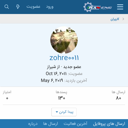
ورود
عضویت
کاربران
zohre0011
عضو جدید
·
از
شیراز
عضویت
Oct 16, 2011
آخرین بازدید
May 6, 2019
ارسال ها
پسندها
امتیاز
0
130
80
پیدا کردن
ارسال های پروفایل
آخرین فعالیت
ارسال ها
درباره