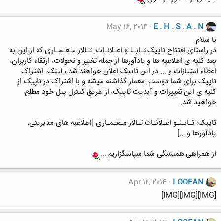
May 16, 2014
E . H . S . A . N
با سلام
در راستای افتتاح تاپیک تـابـلـو اعـلانـات ِ تـالار مـعـمـاری که از این به
بعد کلیه ی اطلاعیه ها و یادآورها از جمله تغییر و تحولات، ارتقاء کاربران،
اعطاء امتیازات و ... در این تاپیک اعلان خواهند شد ، لینک ِ اشتراک
تاپیک برای شما دوست ِ معمار گذاشته میشه و با اشتراک در تاپیک از
کلیه ی این تغییرات و آپدیت تاپیک، از طریق کنترل پنل خود مطلع
خواهید شد.
تاپیک: تـابـلـو اعـلانـات تـالار مـعـمـاری [اطلاعیه های مدیریتی،
یادآورها و ...]
از همراهی همیشگی شما سپاسگزاریم ...
Apr 12, 2014
LOOFAN
[IMG][IMG][IMG]