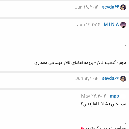
Jun 18, 2014
sevda66
Jun 16, 2014
M I N A
.
.
.
مهم : گنجینه تالار - رزومه اعضای تالار مهندسی معماری
Jun 12, 2014
sevda66
May 22, 2014
mpb
مینا جان (M I N A ) تبریک...
.
.
.
سپاس از حضور گرمتون