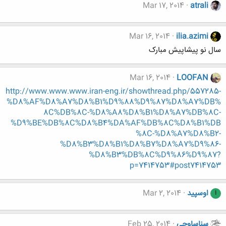
Mar 17, 2014
atrali
Mar 16, 2014
ilia.azimi
سال نو پیشاپیش مبارک
Mar 16, 2014
LOOFAN
http://www.www.www.iran-eng.ir/showthread.php/557285-
%D8%AF%D8%A7%D8%B1%D9%88%D9%87%D8%A7%DB%
8C%DB%8C-%D8%A8%D8%B1%D8%A7%DB%8C-
%D9%BE%DB%8C%D8%B4%DA%AF%DB%8C%D8%B1%DB
%8C-%D8%A7%D8%B2-
%D8%B3%D8%B1%D8%B7%D8%A7%D9%86-
%D8%B3%DB%8C%D9%86%D9%87?
p=7414753#post7414753
اوسپید
Mar 2, 2014
ا
سناساوجی
Feb 25, 2014