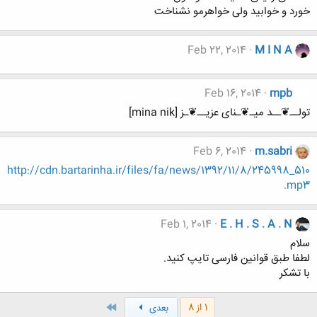
ﺧﻮﺭﺩ ﻭ ﺧﻮﺍﺑﯿﺪ ﻭﻟﯽ ﺧﻮﺍﻫﺮﻣﻮ ﻧﺸﻨﺎﺧﺖ
Feb 22, 2014
M I N A
Feb 16, 2014
mpb
تولــ❦ــد میـ❦ـنای عزیــ❦ـز [mina nik]
Feb 6, 2014
m.sabri
http://cdn.bartarinha.ir/files/fa/news/1392/11/8/245998_510
.mp3
Feb 1, 2014
E . H . S . A . N
سلام
لطفا طبق قوانین فارسی تایپ کنید.
با تشکر
آخر
1 از 8
بعدی