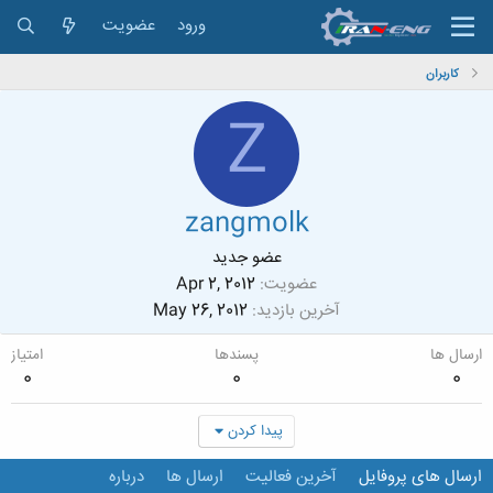
ورود
عضویت
کاربران
Z
zangmolk
عضو جدید
عضویت
Apr 2, 2012
آخرین بازدید
May 26, 2012
ارسال ها
پسندها
امتیاز
0
0
0
پیدا کردن
ارسال های پروفایل
آخرین فعالیت
ارسال ها
درباره