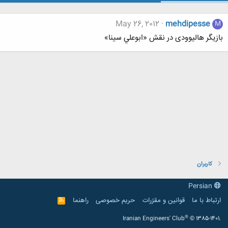
May 26, 2012
mehdipesse
M
بازیگر هالیوودی در نقش «ابوعلي سينا»
کاربران
Persian
ارتباط با ما
قوانین و مقرّرات
حریم خصوصی
راهنما
R
S
S
®
Iranian Engineers' Club
© 1385-1401.