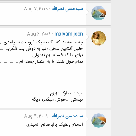
سیدحسن نصرالله
Aug 7, 2009
Aug 6, 2009
maryam.joon
چه جمعه ها که یک به یک غروب شد نیامدی......
خلیل آتشین سخن ؛ تبر به دوش بت شکن........
برای ما که خسته ایم نه؛ ولی......................
تمام طول هفته را به انتظار جمعه ام..............
عیدت مبارک عزیزم
نیستی ...خوش میگذره دیگه
سیدحسن نصرالله
Aug 4, 2009
السلام وعلیک یااباصالح المهدی