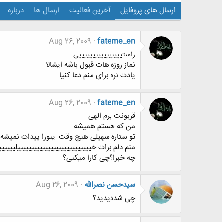
ارسال های پروفایل
آخرین فعالیت
ارسال ها
درباره
Aug 26, 2009
fateme_en
راستییییییییییییییییی
نماز روزه هات قبول باشه ایشالا
یادت نره برای منم دعا کنیا
Aug 26, 2009
fateme_en
قربونت برم الهی
من که هستم همیشه
تو ستاره سهیلی هیچ وقت اینورا پیدات نمیشه
منم دلم برات خیییییییییییییییییییییییییییلییییی
چه خبرا؟چی کارا میکنی؟
سیدحسن نصرالله
Aug 26, 2009
چی شددیدید؟