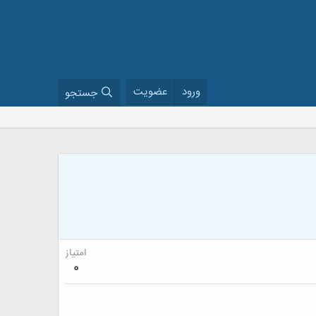
ورود
عضویت
جستجو
امتیاز
0