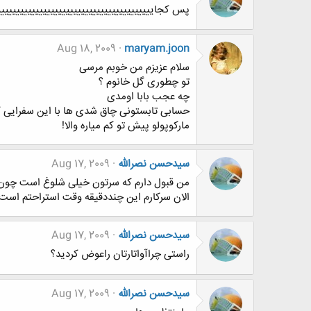
پس کجاییییییییییییییییییییییییییییییییییییییییی
Aug 18, 2009
maryam.joon
سلام عزیزم من خوبم مرسی
تو چطوری گل خانوم ؟
چه عجب بابا اومدی
حسابی تابستونی چاق شدی ها با این سفرایی که
مارکوپولو پیش تو کم میاره والا!
سیدحسن نصرالله
Aug 17, 2009
من قبول دارم که سرتون خیلی شلوغ است چون 
الان سرکارم این چنددقیقه وقت استراحتم است
سیدحسن نصرالله
Aug 17, 2009
راستی چراآواتارتان راعوض کردید؟
سیدحسن نصرالله
Aug 17, 2009