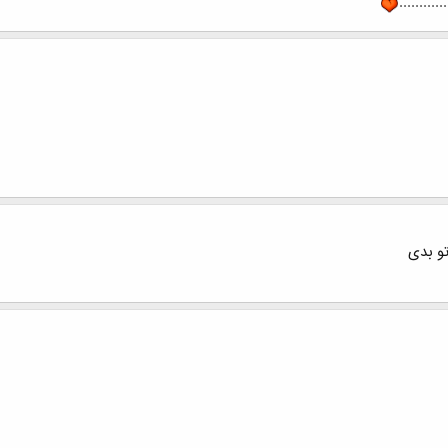
...........
و بدی