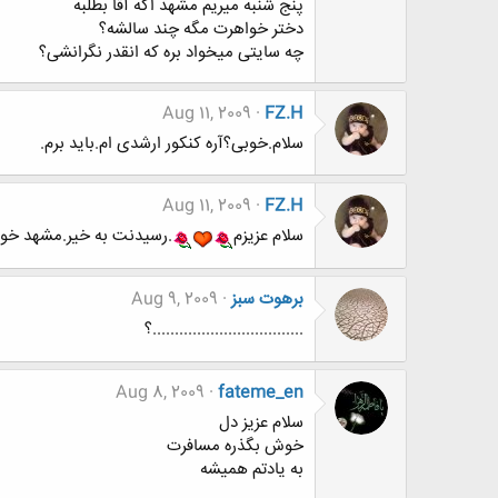
پنج شنبه میریم مشهد اگه آقا بطلبه
دختر خواهرت مگه چند سالشه؟
چه سایتی میخواد بره که انقدر نگرانشی؟
Aug 11, 2009
FZ.H
سلام.خوبی؟آره کنکور ارشدی ام.باید برم.
Aug 11, 2009
FZ.H
سلام عزیزم
.رسیدنت به خیر.مشهد خو
برهوت سبز
Aug 9, 2009
..................................؟
Aug 8, 2009
fateme_en
سلام عزیز دل
خوش بگذره مسافرت
به یادتم همیشه