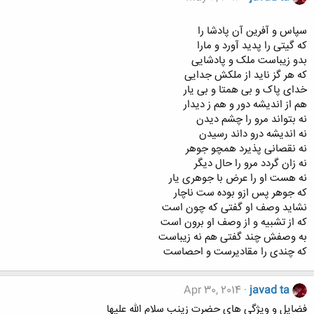
سپاس و آفرین آن پادشا را
که گیتى را پدید آورد و مارا
بدو زیباست ملک و پادشایى
که هر گز ناید از ملکش جدایى
خداى پاک و بى همتا و بى یار
هم از اندیشه دور و هم ز دیدار
نه بتواند مرو را چشم دیدن
نه اندیشه درو داند رسیدن
نه نقصانى پذیرد همچو جوهر
نه زان گردد مرو را حال دیگر
نه هست او را عرض با جوهرى یار
که جوهر پس ازو بوده ست ناچار
نشاید وصف او گفتى که چون است
که از تشبیه و از وصف او برون است
به وصفش چند گفتى هم نه زیباست
که چندى را مقادیرست و احصاست
Apr 30, 2014
javad ta
فضایل و ویژگی های حضرت زینب سلام الله علیها