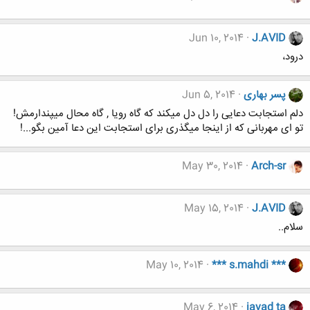
Jun 10, 2014
J.AVID
درود،
پسر بهاری
Jun 5, 2014
دلم استجابت دعایی را دل دل میکند که گاه رویا , گاه محال میپندارمش!
تو ای مهربانی که از اینجا میگذری برای استجابت این دعا آمین بگو...!
May 30, 2014
Arch-sr
May 15, 2014
J.AVID
سلام..
May 10, 2014
*** s.mahdi ***
May 6, 2014
javad ta