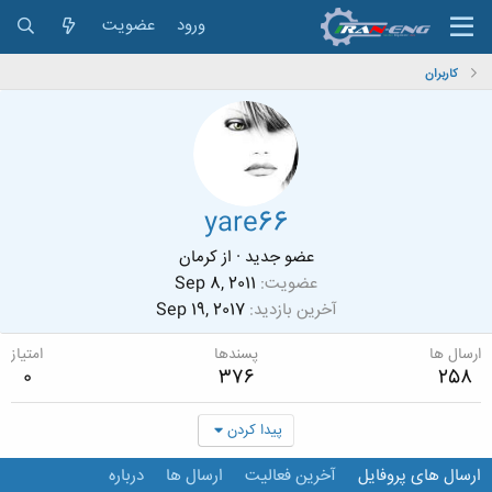
ورود
عضویت
کاربران
yare66
عضو جدید
·
از
کرمان
عضویت
Sep 8, 2011
آخرین بازدید
Sep 19, 2017
ارسال ها
پسندها
امتیاز
0
376
258
پیدا کردن
ارسال های پروفایل
آخرین فعالیت
ارسال ها
درباره