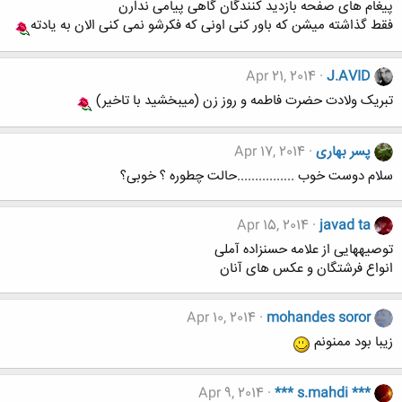
پیغام های صفحه بازدید کنندگان گاهی پیامی ندارن
فقط گذاشته میشن که باور کنی اونی که فکرشو نمی کنی الان به یادته
Apr 21, 2014
J.AVID
تبریک ولادت حضرت فاطمه و روز زن (میبخشید با تاخیر)
پسر بهاری
Apr 17, 2014
سلام دوست خوب ................حالت چطوره ؟ خوبی؟
Apr 15, 2014
javad ta
توصیه‏هایى از علامه حسن‏زاده آملى
انواع فرشتگان و عکس های آنان
Apr 10, 2014
mohandes soror
زیبا بود ممنونم
Apr 9, 2014
*** s.mahdi ***