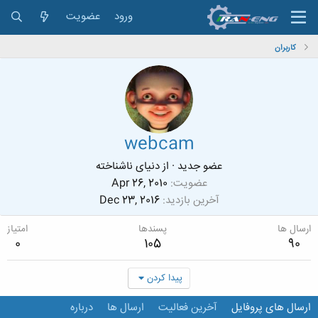
ورود
عضویت
کاربران
webcam
عضو جدید
·
از
دنیای ناشناخته
عضویت
Apr 26, 2010
آخرین بازدید
Dec 23, 2016
ارسال ها
پسندها
امتیاز
0
105
90
پیدا کردن
ارسال های پروفایل
آخرین فعالیت
ارسال ها
درباره