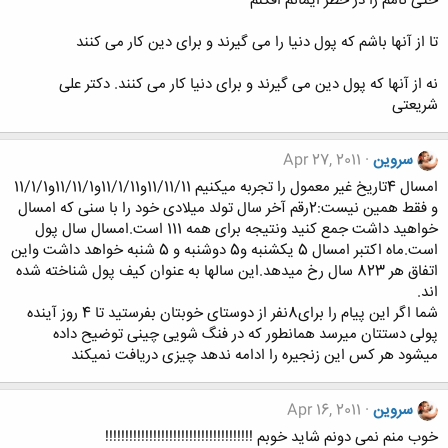
حتی نامم را در خطر ایمانم افکنم
تا از آنها باشم که پول دنیا را می گیرند و برای دین کار می کنند
نه از آنها که پول دین می گیرند و برای دنیا کار می کنند. دکتر علی
شریعتی
سروین
Apr 27, 2011
امسال 4تاریخ غیر معمول را تجربه میکنیم 11/11/11و11/1/11و11/11/1و11/1/1
و فقط همین نیست:2رقم آخر سال تولد میلادی خود را با سنی که امسال
خواهید داشت جمع کنید ونتیجه برای همه 111 است.امسال سال پول
است.ماه اکتبر امسال 5 یکشنبه و5 دوشنبه و 5 شنبه خواهد داشت واین
اتفاق هر 823 سال رخ میدهد.این سالها به عنوان کیف پول شناخته شده
اند.
شما اگر این پیام را برای8نفر از دوستای خوبتان بفرستید تا 4 روز آینده
پولی دستتان میرسد همانطور که در فنگ شویی چینی توضیح داده
میشود هر کس این زنجیره را ادامه ندهد چیزی دریافت نمیکند
سروین
Apr 16, 2011
خوب منم نمی دونم شاید خوبم !!!!!!!!!!!!!!!!!!!!!!!!!!!!!!!!!!!!!