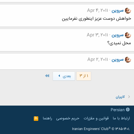
سروین
Apr 4, 2011
خواهش دوست عزیز اینطوری نفرمایین
سروین
Apr 3, 2011
محل نمیدی؟
سروین
Apr 2, 2011
آخر
1 از 3
بعدی
کاربران
Persian
ارتباط با ما
قوانین و مقرّرات
حریم خصوصی
راهنما
R
S
S
®
Iranian Engineers' Club
© 1385-1401.