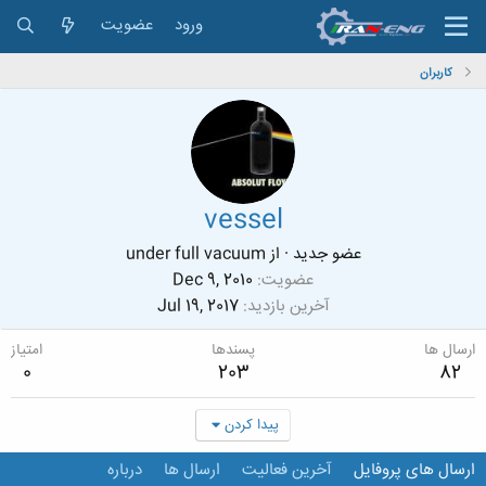
ورود
عضویت
کاربران
vessel
عضو جدید
·
از
under full vacuum
عضویت
Dec 9, 2010
آخرین بازدید
Jul 19, 2017
ارسال ها
پسندها
امتیاز
0
203
82
پیدا کردن
ارسال های پروفایل
آخرین فعالیت
ارسال ها
درباره