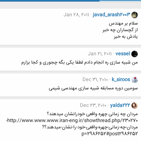
Jan 28, 2011
javad_arash2003
سلام بر مهندس
از گچساران چه خبر
یادش به خیر
Jan 21, 2011
vessel
من شبیه سازی ره انجام دادم لطفا یکی بگه چجوری و کجا بزارم
Dec 31, 2010
k_siroos
سومین دوره مسابقه شبیه سازی مهندسی شیمی
Dec 23, 2010
yalda222
مردان چه زمانی چهره واقعی خودرانشان میدهند؟
http://www.www.www.iran-eng.ir/showthread.php/230270-
مردان-چه-زمانی-چهره-واقعی-خود-را-نشان-میدهند؟?
p=2986252#post2986252