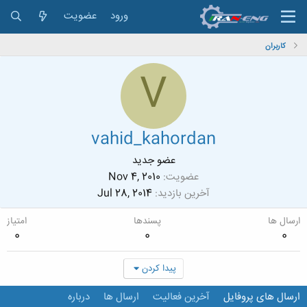
ورود
عضویت
کاربران
V
vahid_kahordan
عضو جدید
عضویت
Nov 4, 2010
آخرین بازدید
Jul 28, 2014
ارسال ها
پسندها
امتیاز
0
0
0
پیدا کردن
ارسال های پروفایل
آخرین فعالیت
ارسال ها
درباره