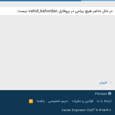
در حال حاضر هیچ پیامی در پروفایل vahid_kahordan نیست.
کاربران
Persian
ارتباط با ما
قوانین و مقرّرات
حریم خصوصی
راهنما
R
S
S
®
Iranian Engineers' Club
© 1385-1401.