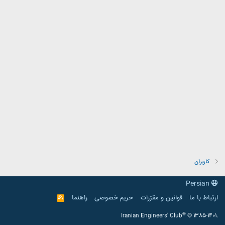
کاربران
Persian
ارتباط با ما
قوانین و مقرّرات
حریم خصوصی
راهنما
R
S
S
®
Iranian Engineers' Club
© 1385-1401.