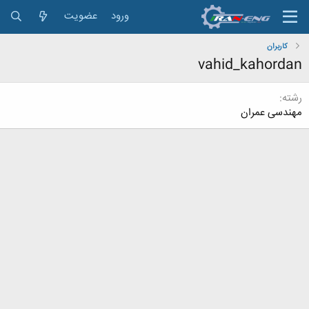
ورود
عضویت
کاربران
vahid_kahordan
رشته
مهندسی عمران