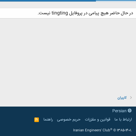
در حال حاضر هیچ پیامی در پروفایل tingting نیست.
کاربران
Persian
ارتباط با ما
قوانین و مقرّرات
حریم خصوصی
راهنما
R
S
S
®
Iranian Engineers' Club
© 1385-1401.