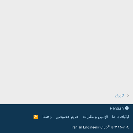
کاربران
Persian
ارتباط با ما
قوانین و مقرّرات
حریم خصوصی
راهنما
R
S
S
®
Iranian Engineers' Club
© 1385-1401.