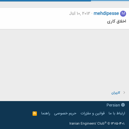
Jul 10, 2012
mehdipesse
M
اخلاق کاری
کاربران
Persian
ارتباط با ما
قوانین و مقرّرات
حریم خصوصی
راهنما
R
S
S
®
Iranian Engineers' Club
© 1385-1401.