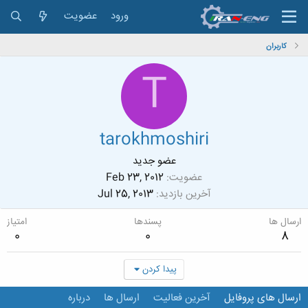
ورود
عضویت
کاربران
T
tarokhmoshiri
عضو جدید
عضویت
Feb 23, 2012
آخرین بازدید
Jul 25, 2013
ارسال ها
پسندها
امتیاز
0
0
8
پیدا کردن
ارسال های پروفایل
آخرین فعالیت
ارسال ها
درباره