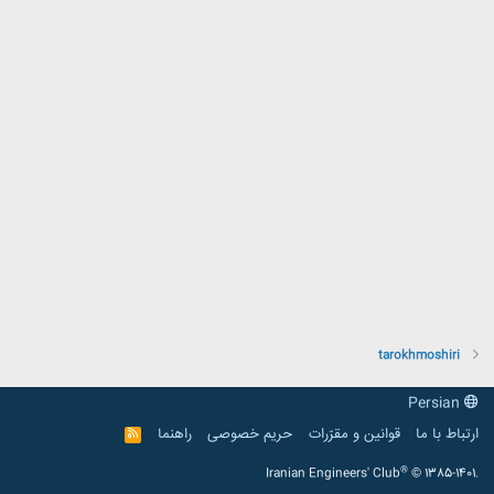
tarokhmoshiri
Persian
ارتباط با ما
قوانین و مقرّرات
حریم خصوصی
راهنما
R
S
S
®
Iranian Engineers' Club
© 1385-1401.