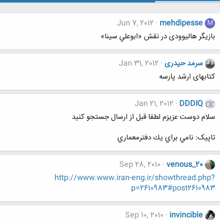
Jun 7, 2012
mehdipesse
M
بازیگر هالیوودی در نقش «ابوعلي سينا»
سرمد حیدری
Jan 31, 2012
کتابهای ارشد پارسه
Jan 21, 2012
DDDIQ
سلام دوست عزیزم لطفا قبل از ارسال جستجو کنید
تاپیک: نامي براي يك دفترمعماري
Sep 28, 2010
venous_20
http://www.www.iran-eng.ir/showthread.php?
p=2610983#post2610983
Sep 10, 2010
invincible