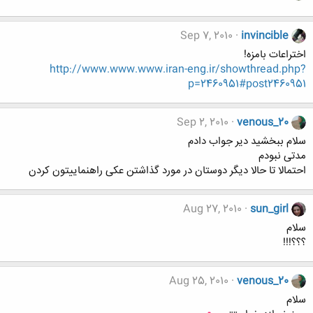
Sep 7, 2010
invincible
اختراعات بامزه!
http://www.www.www.iran-eng.ir/showthread.php?
p=2460951#post2460951
Sep 2, 2010
venous_20
سلام ببخشید دیر جواب دادم
مدتی نبودم
احتمالا تا حالا دیگر دوستان در مورد گذاشتن عکی راهنماییتون کردن
Aug 27, 2010
sun_girl
سلام
؟؟؟!!!
Aug 25, 2010
venous_20
سلام