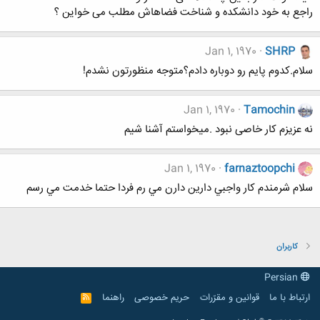
راجع به خود دانشکده و شناخت فضاهاش مطلب می خواین ؟
Jan 1, 1970
SHRP
سلام.كدوم پايم رو دوباره دادم؟متوجه منظورتون نشدم!
Jan 1, 1970
Tamochin
نه عزیزم کار خاصی نبود .میخواستم آشنا شیم
Jan 1, 1970
farnaztoopchi
سلام شرمندم كار واجبي دارين دارن مي رم فردا حتما خدمت مي رسم
کاربران
Persian
ارتباط با ما
قوانین و مقرّرات
حریم خصوصی
راهنما
R
S
S