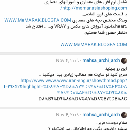
شامل نرم افزار های معماری و آموزشهای معماری
http://memar.asiashoping.com/
با قیمت های فوق العاده.....
وبلاگ مختص بچه های معماری
WWW.MeMARAK.BLOGFA.COM
:heart:دانلود آموزش های مکس و VRAY و...... افتتاح شد.
منتظر حضور شما هستیم.
WWW.MeMARAK.BLOGFA.COM
Nov 4, 2009
mahsa_archi_arch
این رو ببینید
سرچ کنید تو سایت هم مطالب زیادی پیدا میکنید ..
http://www.www.www.iran-eng.ir/showthread.php?
t=31652&highlight=%D8%AF%D8%A7%D9%86%D8%B4%DA
%A9%D8%AF%D9%87+%D9%85%
D8%B9%D9%85%D8%A7%D8%B1%DB%8C
Nov 4, 2009
mahsa_archi_arch
سلام دوست عزیز..
میشه واضحتر بگین چه اطلاعاتی مد نظرتونه ؟