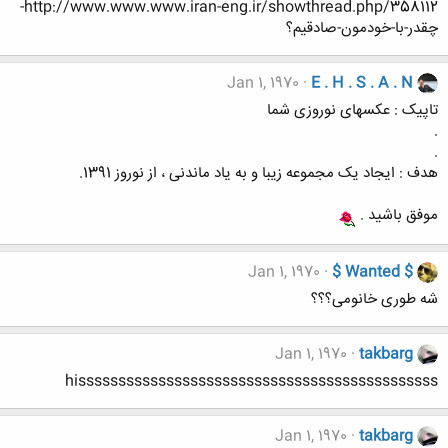
http://www.www.www.iran-eng.ir/showthread.php/358112-
چقدر-با-خودمون-صادقیم؟
Jan 1, 1970
E . H . S . A . N
تاپیک : عکسهای نوروزی شما
.
.
هدف : ایجاد یک مجموعه زیبا و به یاد ماندنی ، از نوروز 1391.
موفق باشید .
Jan 1, 1970
$ Wanted $
شه طوری خانومی؟؟؟
Jan 1, 1970
takbarg
hisssssssssssssssssssssssssssssssssssssssssssss
Jan 1, 1970
takbarg