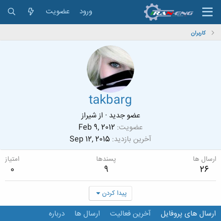
ورود
عضویت
کاربران
takbarg
عضو جدید
·
از
شیراز
عضویت
Feb 9, 2012
آخرین بازدید
Sep 12, 2015
ارسال ها
پسندها
امتیاز
0
9
26
پیدا کردن
ارسال های پروفایل
آخرین فعالیت
ارسال ها
درباره