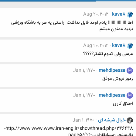
Aug 20, 2012
kave8
اها ااااااااااااااا یادم اومد قابل نداشت .راستی یه سر به باشگاه ورزشی
بزنید ممنون میشم
Aug 20, 2012
kave8
مرسی ولی کدوم تشکر؟؟؟؟؟
Jan 1, 1970
mehdipesse
M
رموز فروش موفق
Jan 1, 1970
mehdipesse
M
اخلاق کاری
خیال شیشه ای
Jan 1, 1970
http://www.www.www.iran-eng.ir/showthread.php/366448-
نظرسنجی-مسابقۀ-ادبیِ-(2)/page5