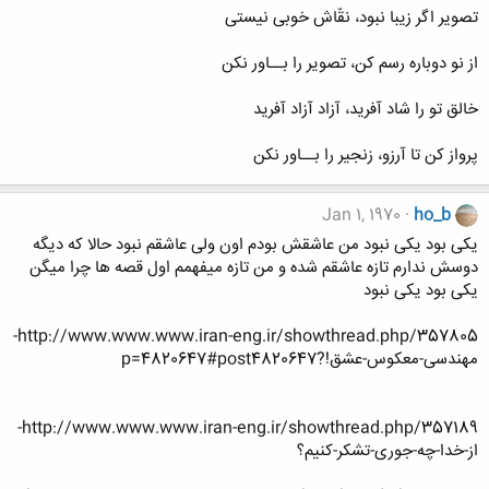
تصویر اگر زیبا نبود، نقّاش خوبی نیستی
از نو دوباره رسم کن، تصویر را بــاور نکن
خالق تو را شاد آفرید، آزاد آزاد آفرید
پرواز کن تا آرزو، زنجیر را بــاور نکن
Jan 1, 1970
ho_b
یکی بود یکی نبود من عاشقش بودم اون ولی عاشقم نبود حالا که دیگه
دوسش ندارم تازه عاشقم شده و من تازه میفهمم اول قصه ها چرا میگن
یکی بود یکی نبود
http://www.www.www.iran-eng.ir/showthread.php/357805-
مهندسی-معکوس-عشق!?p=4820647#post4820647
http://www.www.www.iran-eng.ir/showthread.php/357189-
از-خدا-چه-جوری-تشکر-کنیم؟