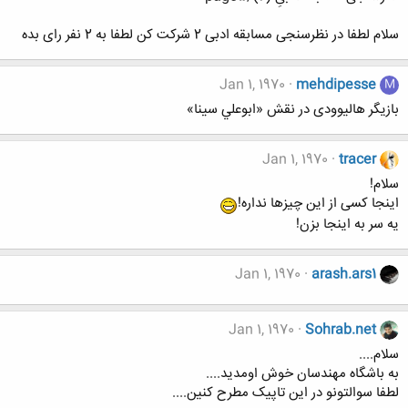
سلام لطفا در نظرسنجی مسابقه ادبی 2 شرکت کن لطفا به 2 نفر رای بده
Jan 1, 1970
mehdipesse
M
بازیگر هالیوودی در نقش «ابوعلي سينا»
Jan 1, 1970
tracer
سلام!
اینجا کسی از این چیزها نداره!
یه سر به اینجا بزن!
Jan 1, 1970
arash.ars1
Jan 1, 1970
Sohrab.net
سلام....
به باشگاه مهندسان خوش اومدید....
لطفا سوالتونو در این تاپیک مطرح کنین....