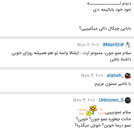
دیدم ئـــــــــــــــــه
خود خود بابائیمه :دی
بابایی چیکال دالی میکنیییی؟
Nov 6, 2011
#MaHDi#
سلام عمو جون، ممنونم ازت ، ایشالا واسه تو هم همیشه روزای خوبی
داشته باشی
Nov 4, 2011
elaheh_
با تاخیر ممنون عزیزم
Nov 4, 2011
Unknown_S
سلام عموییییی
حالت چطوره عمو جون؟ خوبی؟
عمو درسا خوبن؟ خوش میگذره؟