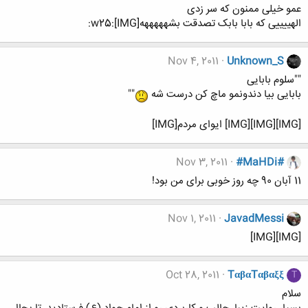
عمو خیلی ممنون که سر زدی
الهییییی که بابا بابک تصدقت بشهههههه[IMG]:w25:
Nov 4, 2011
Unknown_S
""سلوم بابایی
بابایی بیا دندونمو ماچ کن درست شه
""
[IMG][IMG][IMG] ایوای مردم[IMG]
Nov 3, 2011
#MaHDi#
11 آبان 90 چه روز خوبی برای من بود!
Nov 1, 2011
JavadMessi
[IMG][IMG]
Oct 28, 2011
TαβαTαβαξξ
T
سلام