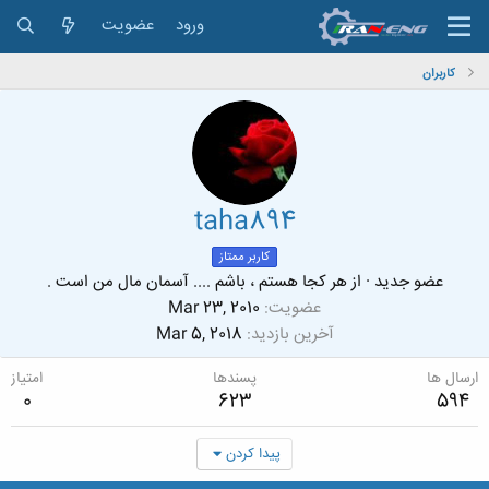
ورود
عضویت
کاربران
taha894
کاربر ممتاز
عضو جدید
·
از
هر کجا هستم ، باشم .... آسمان مال من است .
عضویت
Mar 23, 2010
آخرین بازدید
Mar 5, 2018
ارسال ها
پسندها
امتیاز
0
623
594
پیدا کردن