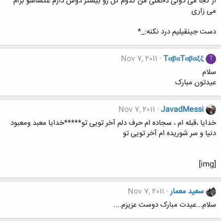
از کجا می دونی دخملی من کدوم گل رو بیشتر دوس دارم عکساشو برام
می زاری
دست جینقیلیم درد نکنه:_*
Nov 7, 2011
TαβαTαβαξξ
T
سلام
عیدتون مبارک
Nov 7, 2011
JavadMessi
خدایا ،قبله ام ، سجاده ام حرف دلم آخر تویی تو*****خدایا معبد ومعبود
دنیا و سر شوریده ام آخر تویی تو
[img]
سعید معمار
Nov 7, 2011
سلام...عیدت مبارک دوست عزیزم....