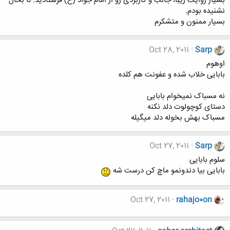
بسیار روایت زیبا، جالب و کاربردی رو از امام جواد (ع) فرستادید. تا بحال
نشنیده بودم.
بسیار ممنون و متشکرم
Oct 28, 2011
Sarp
اوهوم
بابایی خلاب شده و عفونت هم کلده
نه مسباک نمیخوام بابایی
دستای کوچولوت دلد نکنه
مسباک بهش بخوله دلد میگیله
Oct 27, 2011
Sarp
سلوم بابایی
بابایی بیا دندونمو ماچ کن درست شه
Oct 27, 2011
rahajo0on