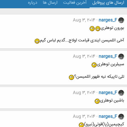
ارسال های پروفایل
آخرین فعالیت
ارسال ها
درباره
Aug 3, 2014
narges_F
بورون توهلری
آخی ائلمیسن ایندی قیامت اولاج...گدیم لباس گیم
Aug 3, 2014
narges_F
سیبلرین توهلری
تلی تاپیکه نیه ظهور ائلمیسن؟
Aug 3, 2014
narges_F
باشین توهلری
Aug 3, 2014
narges_F
کیچیمین(پا)قوتی(نیرو)