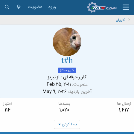
ورود
عضویت
کاربران
t#h
کاربر ممتاز
کاربر حرفه ای
·
از
تبریز
عضویت
Feb 25, 2011
آخرین بازدید
May 9, 2026
ارسال ها
پسندها
امتیاز
114
1,020
1,417
پیدا کردن