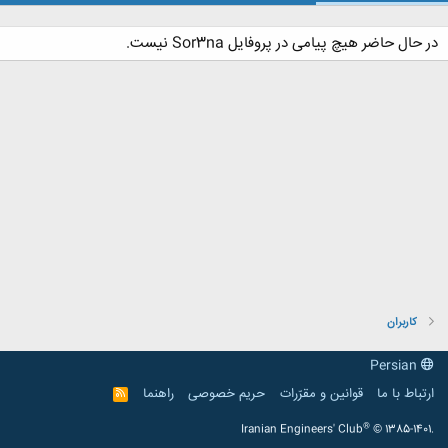
در حال حاضر هیچ پیامی در پروفایل Sor3na نیست.
کاربران
Persian
ارتباط با ما
قوانین و مقرّرات
حریم خصوصی
راهنما
R
S
S
®
Iranian Engineers' Club
© 1385-1401.