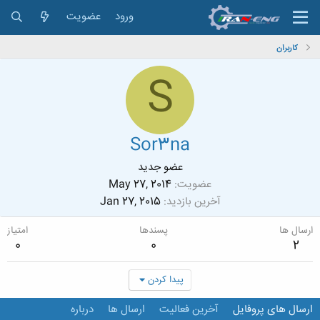
ورود
عضویت
کاربران
S
Sor3na
عضو جدید
عضویت
May 27, 2014
آخرین بازدید
Jan 27, 2015
ارسال ها
پسندها
امتیاز
0
0
2
پیدا کردن
ارسال های پروفایل
آخرین فعالیت
ارسال ها
درباره