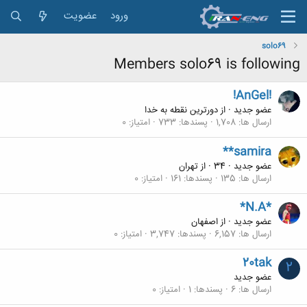
ورود
عضویت
solo69
Members solo69 is following
!AnGel!
عضو جدید
·
از
دورترین نقطه به خدا
ارسال ها
1,708
پسندها
733
امتیاز
0
**samira
عضو جدید
·
34
·
از
تهران
ارسال ها
135
پسندها
161
امتیاز
0
*N.A*
عضو جدید
·
از
اصفهان
ارسال ها
6,157
پسندها
3,747
امتیاز
0
20tak
2
عضو جدید
ارسال ها
6
پسندها
1
امتیاز
0