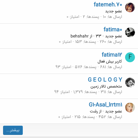
fatemeh.70
عضو جدید
ارسال ها
10
پسندها
2
امتیاز
0
fatima0
عضو جدید
·
33
·
از
behshahr
ارسال ها
260
پسندها
153
امتیاز
0
fatima12
F
کاربر بیش فعال
ارسال ها
681
پسندها
576
امتیاز
93
G E O L O G Y
متخصص تالار زمین
ارسال ها
311
پسندها
1,379
امتیاز
94
G1-Asal_lrrtm1
عضو جدید
·
از
رشت
ارسال ها
452
پسندها
215
امتیاز
0
بیشتر...