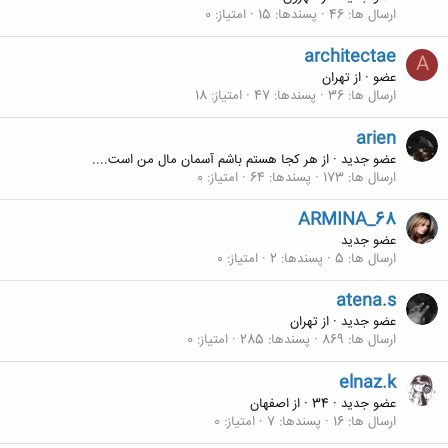
ارسال ها
46
پسندها
15
امتیاز
0
architectae
A
عضو
·
از
تهران
ارسال ها
36
پسندها
47
امتیاز
18
arien
عضو جدید
·
از
هر کجا هستم باشم آسمان مال من است....
ارسال ها
173
پسندها
64
امتیاز
0
ARMINA_68
عضو جدید
ارسال ها
5
پسندها
2
امتیاز
0
atena.s
عضو جدید
·
از
تهران
ارسال ها
869
پسندها
285
امتیاز
0
elnaz.k
عضو جدید
·
34
·
از
اصفهان
ارسال ها
16
پسندها
7
امتیاز
0