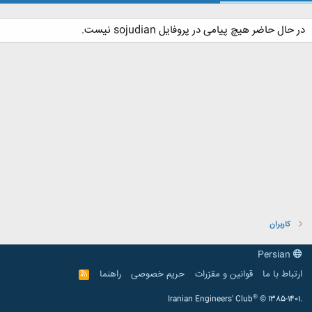
در حال حاضر هیچ پیامی در پروفایل sojudian نیست.
کاربران
Persian
ارتباط با ما
قوانین و مقرّرات
حریم خصوصی
راهنما
R
S
S
®
Iranian Engineers' Club
© 1385-1401.