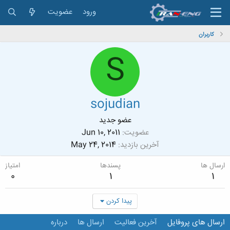
ورود
عضویت
کاربران
S
sojudian
عضو جدید
عضویت
Jun 10, 2011
آخرین بازدید
May 24, 2014
ارسال ها
پسندها
امتیاز
0
1
1
پیدا کردن
ارسال های پروفایل
آخرین فعالیت
ارسال ها
درباره