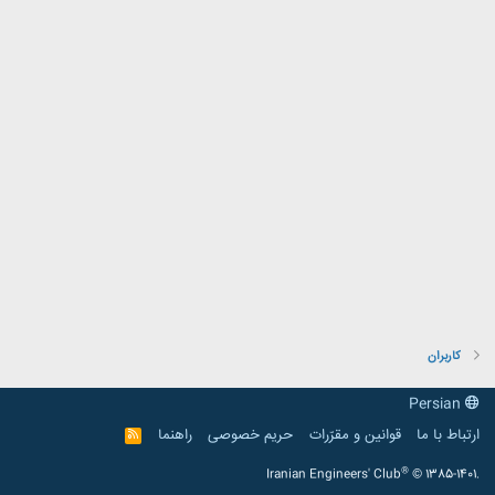
کاربران
Persian
ارتباط با ما
قوانین و مقرّرات
حریم خصوصی
راهنما
R
S
S
®
Iranian Engineers' Club
© 1385-1401.