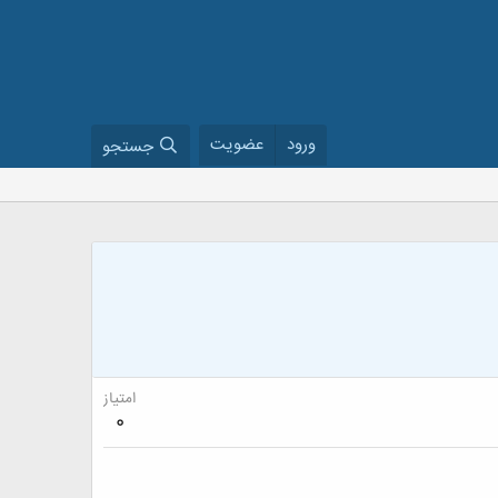
ورود
عضویت
جستجو
امتیاز
0