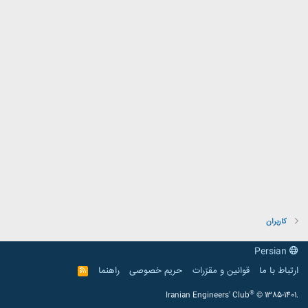
کاربران
Persian
ارتباط با ما
قوانین و مقرّرات
حریم خصوصی
راهنما
R
S
S
®
Iranian Engineers' Club
© 1385-1401.