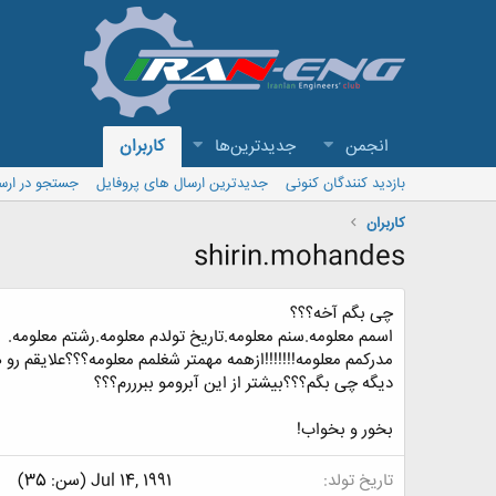
انجمن
جدیدترین‌ها
کاربران
بازدید کنندگان کنونی
جدیدترین ارسال های پروفایل
جستجو در ارس
کاربران
shirin.mohandes
چی بگم آخه؟؟؟
اسمم معلومه.سنم معلومه.تاریخ تولدم معلومه.رشتم معلومه.
مدرکمم معلومه!!!!!!!ازهمه مهمتر شغلمم معلومه؟؟؟علایقم رو 
دیگه چی بگم؟؟؟بیشتر از این آبرومو ببرررم؟؟؟
بخور و بخواب!
تاریخ تولد
Jul 14, 1991 (سن: 35)