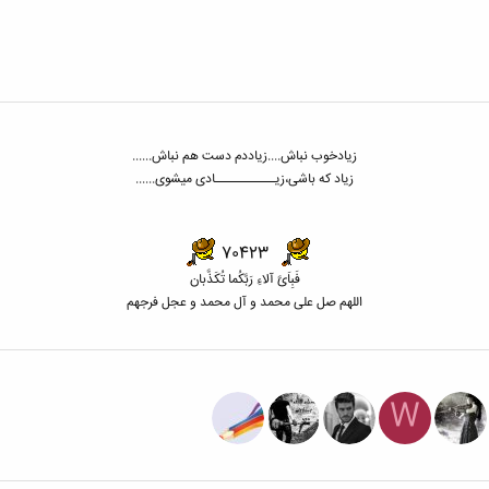
زیادخوب نباش....زیاددم دست هم نباش......
زیاد که باشی،زیـــــــــــادی میشوی......
70423
فَبِاَیَّ آلاءِ رَبَّکُما تُکَذَّبان
الل
هم صل علی محمد و آل محمد و عجل فرجهم
W