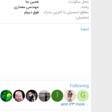
محل سکونت
همین جا
رشته
مهندسی معماری
مقطع تحصیلی یا آخرین مدرک
فوق دیپلم
تحصیلی
امضا
Following
G
آ
... and 123 more.