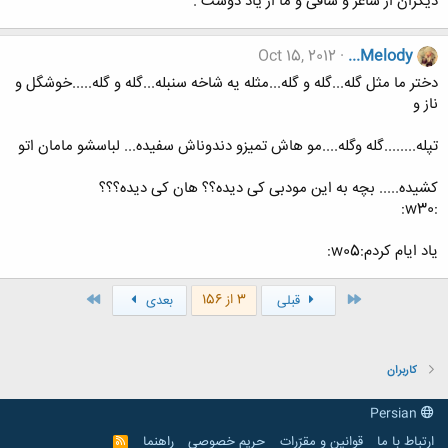
ديگران از ساغر و ساقی و ما از ياد دوست .
Oct 15, 2012
...Melody
دختر ما مثل گله...گله و گله...مثله یه شاخه سنبله...گله و گله.....خوشگل و
ناز و
تپله........گله وگله....مو هاش تمیزو دندوناش سفیده... لباسشو مامان اتو
کشیده..... بچه به این مودبی کی دیده؟؟ هان کی دیده؟؟؟
:w30:
یاد ایام کردم:w05:
اول
آخر
3 از 156
قبلی
بعدی
کاربران
Persian
ارتباط با ما
قوانین و مقرّرات
حریم خصوصی
راهنما
R