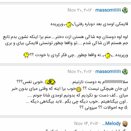
Nov 20, 2012
massom11111
قایمکی اومدی بعد دوباره رفتی!
ورپریده
اوه اوه دوستان چه شاکی هستن ازت دختر....منم برا اینکه نشون بدم تابع
جم هستم الان شاکی شدم ....تو واقعا چطور تونستی قایمکی بیای و بری
ورپریده..
.نه واقعا چطور ..چی فکر کردی با خودت ؟؟
Nov 20, 2012
massom11111
سلاااااااااااااااام به دوست نازنینم .
.خوبی نفس؟؟؟
ای جان هیچکی نیست ؟؟
خوب برا اینه که وقتی میای بدون خبر
میای ..کف دست بو نکردیم که بدونیم اومدی شانا جونم ....
..اون بیگناهیتم ..خوب دیگه چی بگم ..لابد بیگناهی دیگه ...
:d چه احوالات ؟؟ میزونی ؟؟
Nov 14, 2012
...Melody