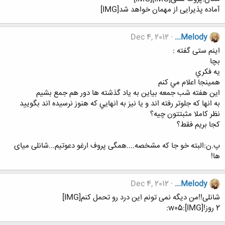
آماده پذیرایی از مهمان خواهد شد[IMG]
Dec 4, 2012
...Melody
اینم ستی گفته :
بچا
يه فكري
همينجا اعلام مي كنم
اين هفته شب جمعه بياين به ياد گذشته ها دور هم جمع بشيم
به انها كه جلوتر رفته اند و يا نيز به انهايي كه هنوز نرسيده اند بگوييد
نظر كاملا مثبتتون چيه؟
كجا بريم فقط؟
پ.ن:البته خو جا که مشخصه....همگی پروف ارغو دعوتیم...شانلی میای
ها!
Dec 4, 2012
...Melody
شانلی!!من دیگه نمی تونم این درد رو تحمل کنم[IMG]
2 روز![IMG]:w05: