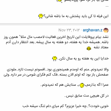
...
این فیله تا کی باید پشتش به ما باشه شانی؟
Nov 23, 2012
arghavan.z
نشد بیام پروفایلت این تاریخ اخرین فعالیت لامصب مال مثلا" همون روز
باشه..همیشه خدا یه هفته، دو هفته یه سال پیشه..بعد انتظار دارن آدم
معتاد نشه
خدایا این یه هفته رو یه سال نکن..
والا نمیدونم..منم که اومدم همینجوری بود..افسونم نیست تازه..ملودی
صفحش باز بود که اونم الان بسته..فک کنم فکرای شومی در سر داره..ولی
عمرا اگه بذارمم
ستایش هم که نمیدونم..
در کل هیچی مث سابق نیس..
خوبی خودت؟..چه خبرا عزیزم؟ کم میای دلم تنگ میشه خب