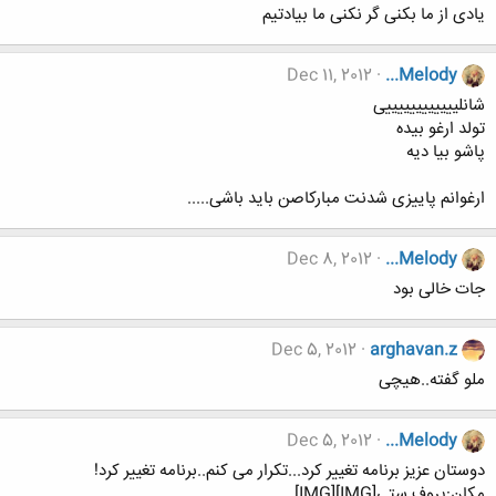
یادی از ما بکنی گر نکنی ما بیادتیم
Dec 11, 2012
...Melody
شانلییییییییییییی
تولد ارغو بیده
پاشو بیا دیه
ارغوانم پاییزی شدنت مبارکاصن باید باشی.....
Dec 8, 2012
...Melody
جات خالی بود
Dec 5, 2012
arghavan.z
ملو گفته..هیچی
Dec 5, 2012
...Melody
دوستان عزیز برنامه تغییر کرد...تکرار می کنم..برنامه تغییر کرد!
مکان:پروف ستی[IMG][IMG]