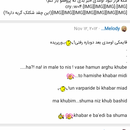
مگه قرار نبود اومدی خبر بدی که پروفمو باز کنم؟
[IMG]:cry::w04:[IMG][IMG][IMG]
[IMG][IMG][IMG][IMG][IMG][IMG][IMG](این چقد شکلکِ گریه داره!!)
Nov 12, 2012
...Melody
قایمکی اومدی بعد دوباره رفتی!
ورپریده
.
.
.
ha?! na! in male to nis ! vase hamun arghu khube.....
to hamishe khabar midi...
un varparide bi khabar miad!
ma khubim...shuma niz khub bashid
khabar e ba'edi ba shuma