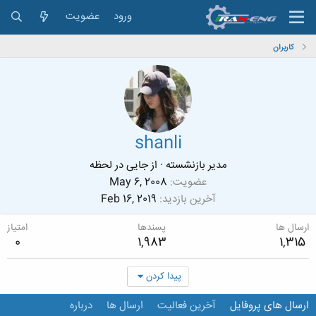
ورود
عضویت
کاربران
shanli
مدیر بازنشسته
·
از
جایی در لحظه
عضویت
May 6, 2008
آخرین بازدید
Feb 16, 2019
ارسال ها
پسندها
امتیاز
0
1,983
1,315
پیدا کردن
ارسال های پروفایل
آخرین فعالیت
ارسال ها
درباره