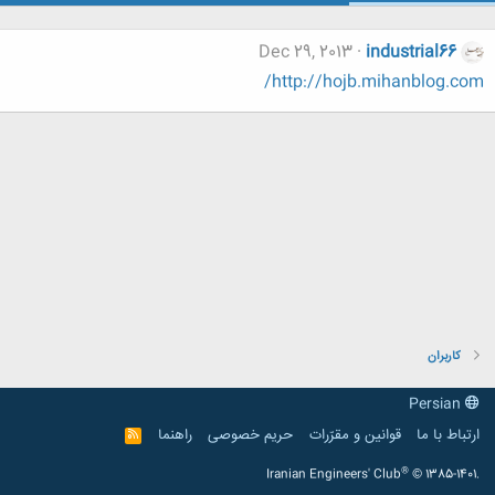
Dec 29, 2013
industrial66
http://hojb.mihanblog.com/
کاربران
Persian
ارتباط با ما
قوانین و مقرّرات
حریم خصوصی
راهنما
R
S
S
®
Iranian Engineers' Club
© 1385-1401.