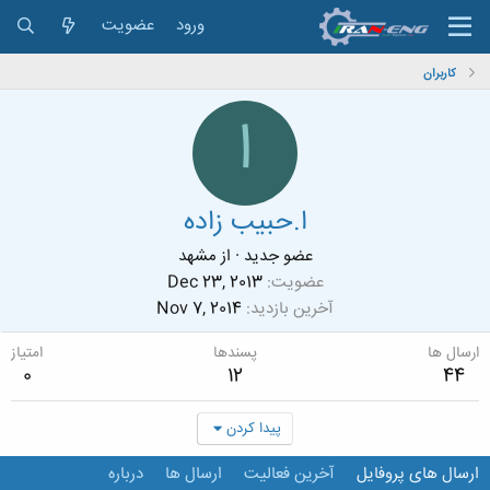
ورود
عضویت
کاربران
ا
ا.حبیب زاده
عضو جدید
·
از
مشهد
عضویت
Dec 23, 2013
آخرین بازدید
Nov 7, 2014
ارسال ها
پسندها
امتیاز
0
12
44
پیدا کردن
ارسال های پروفایل
آخرین فعالیت
ارسال ها
درباره